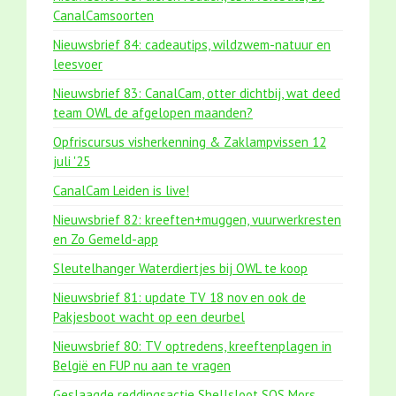
CanalCamsoorten
Nieuwsbrief 84: cadeautips, wildzwem-natuur en
leesvoer
Nieuwsbrief 83: CanalCam, otter dichtbij, wat deed
team OWL de afgelopen maanden?
Opfriscursus visherkenning & Zaklampvissen 12
juli '25
CanalCam Leiden is live!
Nieuwsbrief 82: kreeften+muggen, vuurwerkresten
en Zo Gemeld-app
Sleutelhanger Waterdiertjes bij OWL te koop
Nieuwsbrief 81: update TV 18 nov en ook de
Pakjesboot wacht op een deurbel
Nieuwsbrief 80: TV optredens, kreeftenplagen in
België en FUP nu aan te vragen
Geslaagde reddingsactie Shellsloot SOS Mors