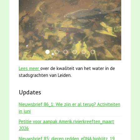
jun2021 28 brasem en rietvoorns 4a verscher
mei2021 1 snoekje elly
karper met kattenklimtouw
smoelenboek fifi en karper nieu
jun2021 zaklv 5 snoekje M
mei2021 watervogelme
Lees meer
over de kwaliteit van het water in de
stadsgrachten van Leiden.
Updates
Nieuwsbrief 86_1: Wie zijn er al terug? Activiteiten
in juni
Petitie voor aanpak Amerik.rivierkreeften_maart
2026
Nieuwsbrief 85: dieren redden, eDNA bioblitz, 19