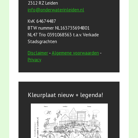
2312 RZ Leiden
info@onderwaterinleiden.nl
KvK 64674487
BTW nummer NL163735694B01
NL47 Trio 0391068563 t.a.v. Verkade
Stadsgrachten
Disclaimer
-
Algemene voorwaarden
-
Privacy
Kleurplaat nieuw + legenda!