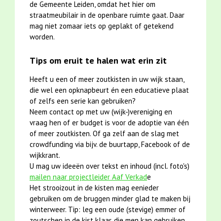
de Gemeente Leiden, omdat het hier om
straatmeubilair in de openbare ruimte gaat. Daar
mag niet zomaar iets op geplakt of getekend
worden.
Tips om eruit te halen wat erin zit
Heeft u een of meer zoutkisten in uw wijk staan,
die wel een opknapbeurt én een educatieve plaat
of zelfs een serie kan gebruiken?
Neem contact op met uw (wijk-)vereniging en
vraag hen of er budget is voor de adoptie van één
of meer zoutkisten. Of ga zelf aan de slag met
crowdfunding via bijv. de buurtapp, Facebook of de
wijkkrant.
U mag uw ideeën over tekst en inhoud (incl. foto's)
mailen naar projectleider Aaf Verkad
e
Het strooizout in de kisten mag eenieder
gebruiken om de bruggen minder glad te maken bij
winterweer. Tip: leg een oude (stevige) emmer of
zoutschep in de kist klaar, die men kan gebruiken