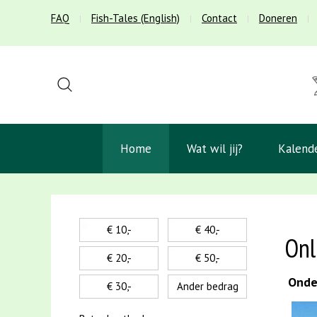
FAQ
Fish-Tales (English)
Contact
Doneren
Home
Wat wil jij?
Kalend
€ 10,-
€ 40,-
Onl
€ 20,-
€ 50,-
Onder
€ 30,-
Ander bedrag