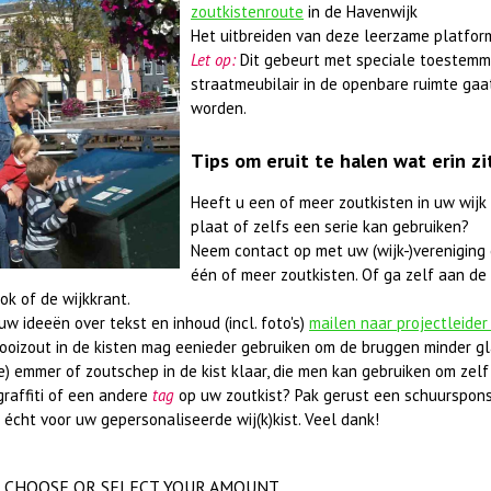
zoutkistenroute
in de Havenwijk
Het uitbreiden van deze leerzame platfor
Let op:
Dit gebeurt met speciale toestemm
straatmeubilair in de openbare ruimte gaa
worden.
Tips om eruit te halen wat erin zi
Heeft u een of meer zoutkisten in uw wijk
plaat of zelfs een serie kan gebruiken?
Neem contact op met uw (wijk-)vereniging 
één of meer zoutkisten. Of ga zelf aan de 
ok of de wijkkrant.
w ideeën over tekst en inhoud (incl. foto's)
mailen naar projectleider
rooizout in de kisten mag eenieder gebruiken om de bruggen minder gl
e) emmer of zoutschep in de kist klaar, die men kan gebruiken om zelf 
graffiti of een andere
tag
op uw zoutkist? Pak gerust een schuurspons
 écht voor uw gepersonaliseerde wij(k)kist. Veel dank!
CHOOSE OR SELECT YOUR AMOUNT