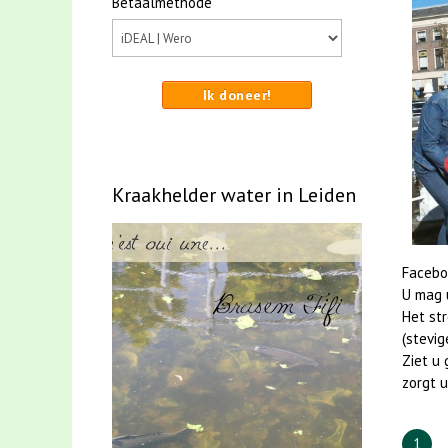
Betaalmethode
Ik doneer!
Kraakhelder water in Leiden
Facebo
U mag u
Het st
(stevig
Ziet u 
zorgt u
1