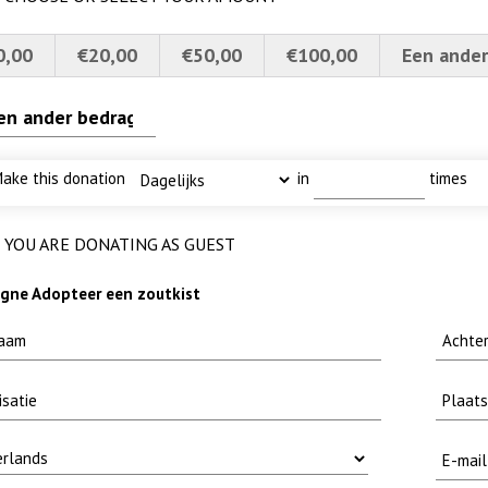
0,00
€20,00
€50,00
€100,00
Een ander
erscherpt
I
ode fuut met baars
limtouw
ake this donation
in
times
YOU ARE DONATING AS GUEST
ne Adopteer een zoutkist