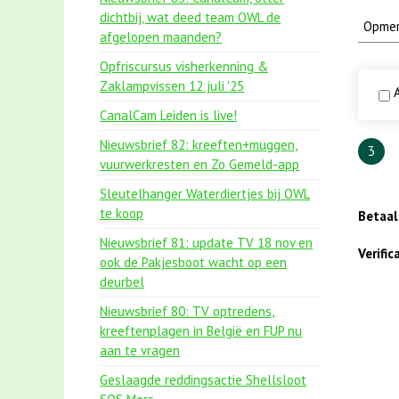
dichtbij, wat deed team OWL de
afgelopen maanden?
Opfriscursus visherkenning &
Zaklampvissen 12 juli '25
A
CanalCam Leiden is live!
Nieuwsbrief 82: kreeften+muggen,
3
vuurwerkresten en Zo Gemeld-app
Sleutelhanger Waterdiertjes bij OWL
te koop
Betaa
Nieuwsbrief 81: update TV 18 nov en
Verifi
ook de Pakjesboot wacht op een
deurbel
Nieuwsbrief 80: TV optredens,
kreeftenplagen in België en FUP nu
aan te vragen
Geslaagde reddingsactie Shellsloot