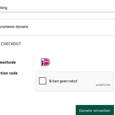
nonieme donatie
CHECKOUT
lmethode
cation code