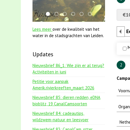
€1
smoelenboek fifi en karper nieuwsbrief-
jun2021 28 brasem en rietvoorns 4a v
mei2021 1 snoekje elly
jun2021 zaklv 5 snoekje MOO
mei2021 watervogelmeth
karper met kattenk
Lees meer
over de kwaliteit van het
€
water in de stadsgrachten van Leiden.
M
Updates
2
Nieuwsbrief 86_1: Wie zijn er al terug?
Activiteiten in juni
Campag
Petitie voor aanpak
Amerik.rivierkreeften_maart 2026
Nieuwsbrief 85: dieren redden, eDNA
bioblitz, 19 CanalCamsoorten
Nieuwsbrief 84: cadeautips,
wildzwem-natuur en leesvoer
Nieuwsbrief 83: CanalCam, otter