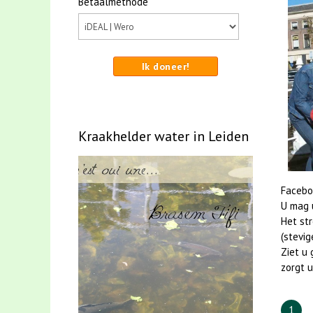
Betaalmethode
Ik doneer!
Kraakhelder water in Leiden
Facebo
U mag u
Het st
(stevig
Ziet u 
zorgt u
1