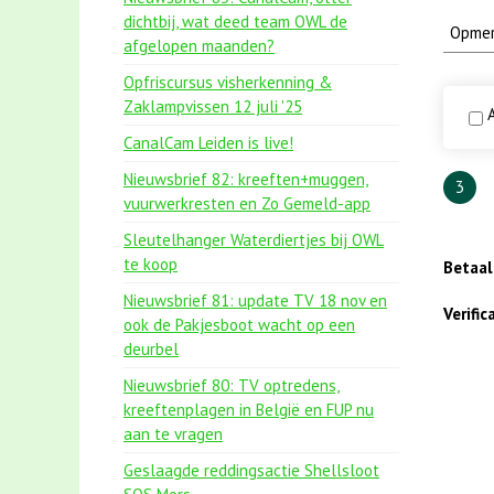
dichtbij, wat deed team OWL de
afgelopen maanden?
Opfriscursus visherkenning &
Zaklampvissen 12 juli '25
A
CanalCam Leiden is live!
Nieuwsbrief 82: kreeften+muggen,
3
vuurwerkresten en Zo Gemeld-app
Sleutelhanger Waterdiertjes bij OWL
te koop
Betaa
Nieuwsbrief 81: update TV 18 nov en
Verifi
ook de Pakjesboot wacht op een
deurbel
Nieuwsbrief 80: TV optredens,
kreeftenplagen in België en FUP nu
aan te vragen
Geslaagde reddingsactie Shellsloot