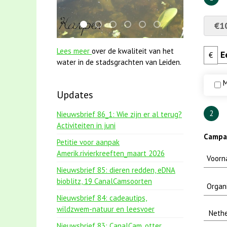
€1
smoelenboek fifi en karper nieuwsbrief-
jun2021 28 brasem en rietvoorns 4a v
jun2021 zaklv 5 snoekje MOOI
mei2021 1 snoekje elly
karper met kattenklimto
mei2021 watervogel
Lees meer
over de kwaliteit van het
€
water in de stadsgrachten van Leiden.
M
Updates
2
Nieuwsbrief 86_1: Wie zijn er al terug?
Activiteiten in juni
Campag
Petitie voor aanpak
Amerik.rivierkreeften_maart 2026
Nieuwsbrief 85: dieren redden, eDNA
bioblitz, 19 CanalCamsoorten
Nieuwsbrief 84: cadeautips,
wildzwem-natuur en leesvoer
Nieuwsbrief 83: CanalCam, otter