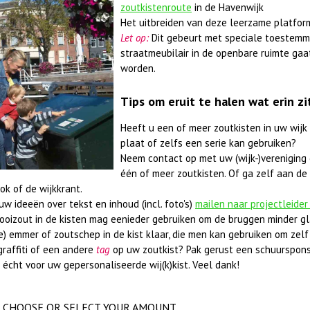
zoutkistenroute
in de Havenwijk
Het uitbreiden van deze leerzame platfor
Let op:
Dit gebeurt met speciale toestemm
straatmeubilair in de openbare ruimte gaa
worden.
Tips om eruit te halen wat erin zi
Heeft u een of meer zoutkisten in uw wijk
plaat of zelfs een serie kan gebruiken?
Neem contact op met uw (wijk-)vereniging 
één of meer zoutkisten. Of ga zelf aan de 
ok of de wijkkrant.
w ideeën over tekst en inhoud (incl. foto's)
mailen naar projectleider
rooizout in de kisten mag eenieder gebruiken om de bruggen minder gl
e) emmer of zoutschep in de kist klaar, die men kan gebruiken om zelf 
graffiti of een andere
tag
op uw zoutkist? Pak gerust een schuurspons
 écht voor uw gepersonaliseerde wij(k)kist. Veel dank!
CHOOSE OR SELECT YOUR AMOUNT