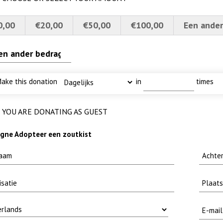
0,00
€20,00
€50,00
€100,00
Een ander
erscherpt
uw
methode fuut met baars
ake this donation
in
times
YOU ARE DONATING AS GUEST
ne Adopteer een zoutkist