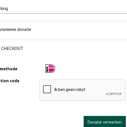
nonieme donatie
CHECKOUT
lmethode
cation code