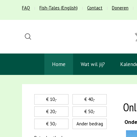
FAQ
Fish-Tales (English)
Contact
Doneren
Home
Wat wil jij?
Kalend
€ 10,-
€ 40,-
Onl
€ 20,-
€ 50,-
Onder
€ 30,-
Ander bedrag