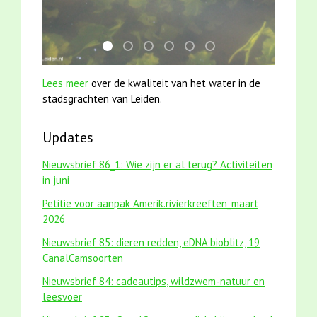
mei2021 watervogelmethode fuut met baars
karper met kattenklimtouw
mei2021 1 snoekje elly
jun2021 zaklv 5 snoekje MOOI
jun2021 28 brasem en riet
smoelenboek fifi en ka
Lees meer
over de kwaliteit van het water in de
stadsgrachten van Leiden.
Updates
Nieuwsbrief 86_1: Wie zijn er al terug? Activiteiten
in juni
Petitie voor aanpak Amerik.rivierkreeften_maart
2026
Nieuwsbrief 85: dieren redden, eDNA bioblitz, 19
CanalCamsoorten
Nieuwsbrief 84: cadeautips, wildzwem-natuur en
leesvoer