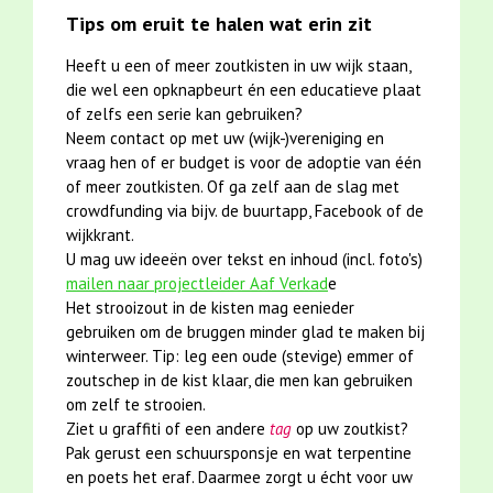
Tips om eruit te halen wat erin zit
Heeft u een of meer zoutkisten in uw wijk staan,
die wel een opknapbeurt én een educatieve plaat
of zelfs een serie kan gebruiken?
Neem contact op met uw (wijk-)vereniging en
vraag hen of er budget is voor de adoptie van één
of meer zoutkisten. Of ga zelf aan de slag met
crowdfunding via bijv. de buurtapp, Facebook of de
wijkkrant.
U mag uw ideeën over tekst en inhoud (incl. foto's)
mailen naar projectleider Aaf Verkad
e
Het strooizout in de kisten mag eenieder
gebruiken om de bruggen minder glad te maken bij
winterweer. Tip: leg een oude (stevige) emmer of
zoutschep in de kist klaar, die men kan gebruiken
om zelf te strooien.
Ziet u graffiti of een andere
tag
op uw zoutkist?
Pak gerust een schuursponsje en wat terpentine
en poets het eraf. Daarmee zorgt u écht voor uw