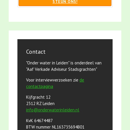
STEUN ONS!
Contact
"Onder water in Leiden" is onderdeel van
"Aaf Verkade Adviseur Stadsgrachten"
Voor interviewverzoeken zie
de
contactpagina
Kijfgracht 12
2312 RZ Leiden
info@onderwaterinleiden.nl
KvK 64674487
BTW nummer NL163735694B01