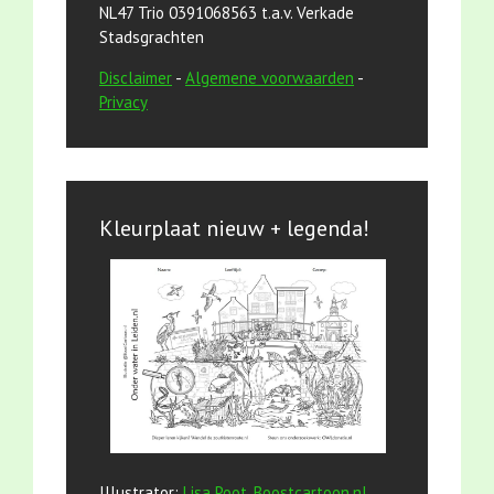
NL47 Trio 0391068563 t.a.v. Verkade
Stadsgrachten
Disclaimer
-
Algemene voorwaarden
-
Privacy
Kleurplaat nieuw + legenda!
Illustrator:
Lisa Poot, Boostcartoon.nl