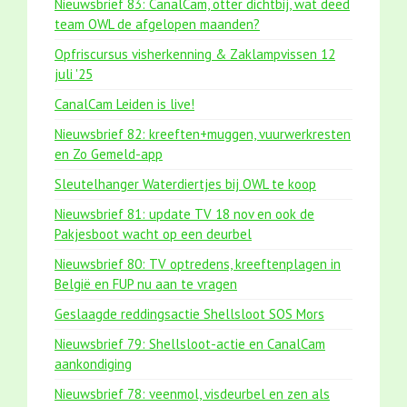
Nieuwsbrief 83: CanalCam, otter dichtbij, wat deed
team OWL de afgelopen maanden?
Opfriscursus visherkenning & Zaklampvissen 12
juli '25
CanalCam Leiden is live!
Nieuwsbrief 82: kreeften+muggen, vuurwerkresten
en Zo Gemeld-app
Sleutelhanger Waterdiertjes bij OWL te koop
Nieuwsbrief 81: update TV 18 nov en ook de
Pakjesboot wacht op een deurbel
Nieuwsbrief 80: TV optredens, kreeftenplagen in
België en FUP nu aan te vragen
Geslaagde reddingsactie Shellsloot SOS Mors
Nieuwsbrief 79: Shellsloot-actie en CanalCam
aankondiging
Nieuwsbrief 78: veenmol, visdeurbel en zen als