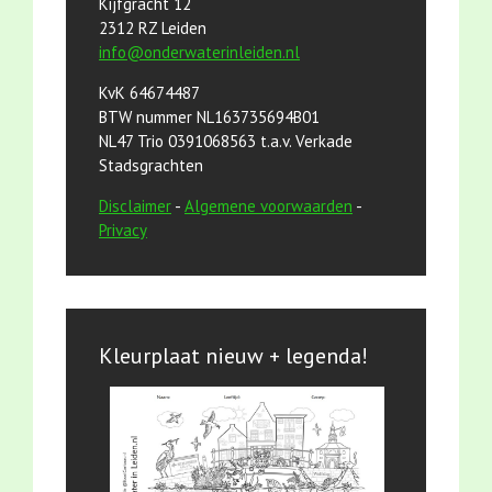
Kijfgracht 12
2312 RZ Leiden
info@onderwaterinleiden.nl
KvK 64674487
BTW nummer NL163735694B01
NL47 Trio 0391068563 t.a.v. Verkade
Stadsgrachten
Disclaimer
-
Algemene voorwaarden
-
Privacy
Kleurplaat nieuw + legenda!