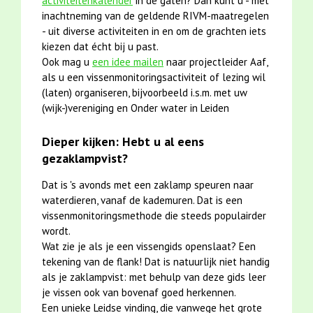
activiteitenkalender
in de gaten? Dan kunt u - met
inachtneming van de geldende RIVM-maatregelen
- uit diverse activiteiten in en om de grachten iets
kiezen dat écht bij u past.
Ook mag u
een idee mailen
naar projectleider Aaf,
als u een vissenmonitoringsactiviteit of lezing wil
(laten) organiseren, bijvoorbeeld i.s.m. met uw
(wijk-)vereniging en Onder water in Leiden
Dieper kijken: Hebt u al eens
gezaklampvist?
Dat is 's avonds met een zaklamp speuren naar
waterdieren, vanaf de kademuren. Dat is een
vissenmonitoringsmethode die steeds populairder
wordt.
Wat zie je als je een vissengids openslaat? Een
tekening van de flank! Dat is natuurlijk niet handig
als je zaklampvist: met behulp van deze gids leer
je vissen ook van bovenaf goed herkennen.
Een unieke Leidse vinding, die vanwege het grote