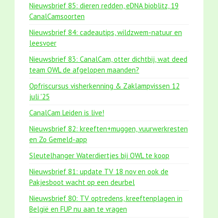
Nieuwsbrief 85: dieren redden, eDNA bioblitz, 19
CanalCamsoorten
Nieuwsbrief 84: cadeautips, wildzwem-natuur en
leesvoer
Nieuwsbrief 83: CanalCam, otter dichtbij, wat deed
team OWL de afgelopen maanden?
Opfriscursus visherkenning & Zaklampvissen 12
juli '25
CanalCam Leiden is live!
Nieuwsbrief 82: kreeften+muggen, vuurwerkresten
en Zo Gemeld-app
Sleutelhanger Waterdiertjes bij OWL te koop
Nieuwsbrief 81: update TV 18 nov en ook de
Pakjesboot wacht op een deurbel
Nieuwsbrief 80: TV optredens, kreeftenplagen in
België en FUP nu aan te vragen