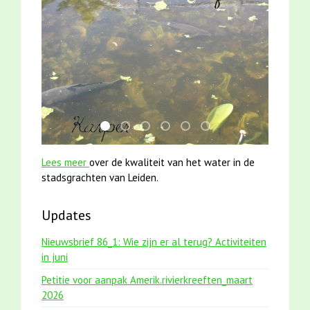
smoelenboek fifi en karper nieuwsbrief-
jun2021 zaklv 5 snoekje MOOI
mei2021 watervogelmethode fuut m
karper met kattenklimtouw
jun2021 28 brasem en riet
mei2021 1 snoekje ell
Lees meer
over de kwaliteit van het water in de
stadsgrachten van Leiden.
Updates
Nieuwsbrief 86_1: Wie zijn er al terug? Activiteiten
in juni
Petitie voor aanpak Amerik.rivierkreeften_maart
2026