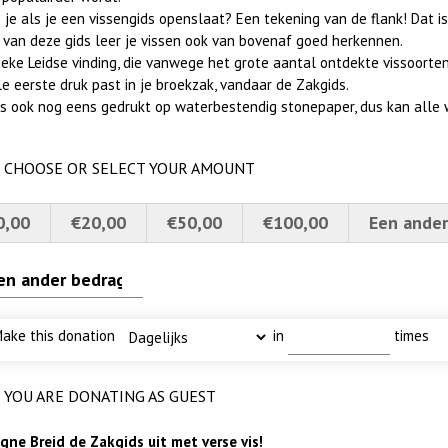
 je als je een vissengids openslaat? Een tekening van de flank! Dat is
 van deze gids leer je vissen ook van bovenaf goed herkennen.
eke Leidse vinding, die vanwege het grote aantal ontdekte vissoorten 
le eerste druk past in je broekzak, vandaar de Zakgids.
 is ook nog eens gedrukt op waterbestendig stonepaper, dus kan alle 
CHOOSE OR SELECT YOUR AMOUNT
0,00
€20,00
€50,00
€100,00
Een ander
ake this donation
in
times
-
I
ode fuut met baars
n rietvoorns 4a verscherpt
YOU ARE DONATING AS GUEST
ne Breid de Zakgids uit met verse vis!