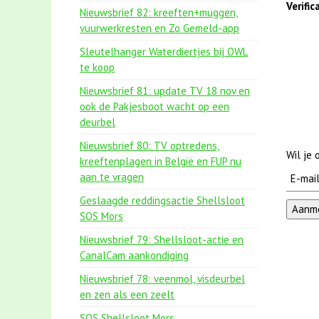
Verifi
Nieuwsbrief 82: kreeften+muggen,
vuurwerkresten en Zo Gemeld-app
Sleutelhanger Waterdiertjes bij OWL
te koop
Nieuwsbrief 81: update TV 18 nov en
ook de Pakjesboot wacht op een
deurbel
Nieuwsbrief 80: TV optredens,
Wil je
kreeftenplagen in België en FUP nu
aan te vragen
Geslaagde reddingsactie Shellsloot
SOS Mors
Nieuwsbrief 79: Shellsloot-actie en
CanalCam aankondiging
Nieuwsbrief 78: veenmol, visdeurbel
en zen als een zeelt
SOS Shellsloot Mors