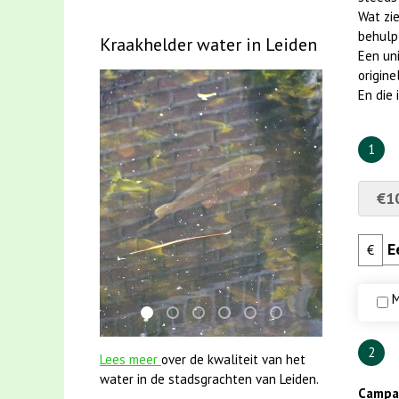
Wat zie
behulp
Kraakhelder water in Leiden
Een uni
origine
En die
1
€1
€
M
karper met kattenklimtouw
smoelenboek fifi en karper nieuwsbrief
mei2021 1 snoekje elly
jun2021 zaklv 5 snoekje MOO
mei2021 watervogelmeth
jun2021 28 brasem e
2
Lees meer
over de kwaliteit van het
water in de stadsgrachten van Leiden.
Campag