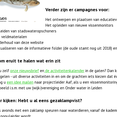
Verder zijn er campagnes voor:
Het ontwerpen en plaatsen van educatiev
Het opleiden van nieuwe vissenmonitors
leiden van stadswateropschoners
 veldmaterialen
derhoud van deze website
ualiseren van de informatieve folder (de oude stamt nog uit 2018) en
om eruit te halen wat erin zit
u zelf
onze nieuwsbrief
en
de activiteitenkalender
in de gaten? Dan k
elen - uit diverse activiteiten in en om de grachten iets kiezen dat éc
ag u
een idee mailen
naar projectleider Aaf, als u een vissenmonitorings
beeld i.s.m. met uw (wijk-)vereniging en Onder water in Leiden
r kijken: Hebt u al eens gezaklampvist?
 's avonds met een zaklamp speuren naar waterdieren, vanaf de kadem
 populairder wordt.