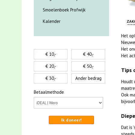
Smoelenboek Profwijk
Kalender
Het op
Nieuwe
Het on
€ 10,-
€ 40,-
Het act
€ 20,-
€ 50,-
Tips 
€ 30,-
Ander bedrag
Houdt 
maatreg
Betaalmethode
Ook m
bijvoor
Diepe
Ik doneer!
Dat is
steeds