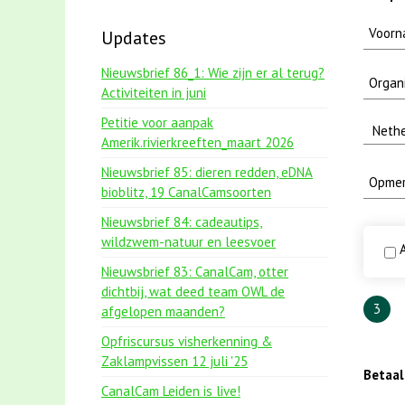
Updates
Nieuwsbrief 86_1: Wie zijn er al terug?
Activiteiten in juni
Petitie voor aanpak
Amerik.rivierkreeften_maart 2026
Nieuwsbrief 85: dieren redden, eDNA
bioblitz, 19 CanalCamsoorten
Nieuwsbrief 84: cadeautips,
wildzwem-natuur en leesvoer
A
Nieuwsbrief 83: CanalCam, otter
dichtbij, wat deed team OWL de
3
afgelopen maanden?
Opfriscursus visherkenning &
Zaklampvissen 12 juli '25
Betaa
CanalCam Leiden is live!