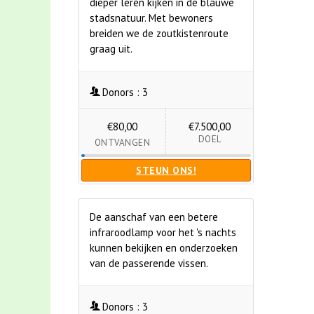
dieper leren kijken in de blauwe
stadsnatuur. Met bewoners
breiden we de zoutkistenroute
graag uit.
Donors :
3
€80,00
€7.500,00
DOEL
ONTVANGEN
STEUN ONS!
De aanschaf van een betere
infraroodlamp voor het 's nachts
kunnen bekijken en onderzoeken
van de passerende vissen.
Donors :
3