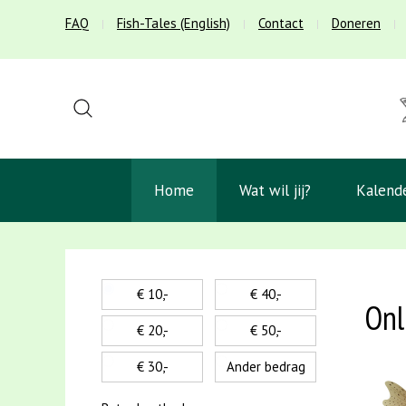
FAQ
Fish-Tales (English)
Contact
Doneren
Home
Wat wil jij?
Kalend
€ 10,-
€ 40,-
Onl
€ 20,-
€ 50,-
€ 30,-
Ander bedrag