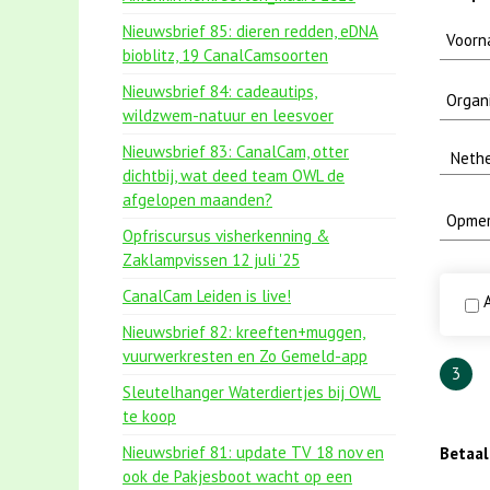
Nieuwsbrief 85: dieren redden, eDNA
bioblitz, 19 CanalCamsoorten
Nieuwsbrief 84: cadeautips,
wildzwem-natuur en leesvoer
Nieuwsbrief 83: CanalCam, otter
dichtbij, wat deed team OWL de
afgelopen maanden?
Opfriscursus visherkenning &
Zaklampvissen 12 juli '25
CanalCam Leiden is live!
A
Nieuwsbrief 82: kreeften+muggen,
vuurwerkresten en Zo Gemeld-app
3
Sleutelhanger Waterdiertjes bij OWL
te koop
Nieuwsbrief 81: update TV 18 nov en
Betaa
ook de Pakjesboot wacht op een