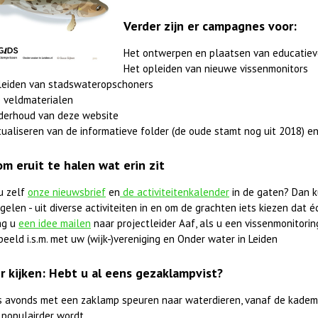
Verder zijn er campagnes voor:
Het ontwerpen en plaatsen van educatiev
Het opleiden van nieuwe vissenmonitors
leiden van stadswateropschoners
 veldmaterialen
derhoud van deze website
ualiseren van de informatieve folder (de oude stamt nog uit 2018) en
om eruit te halen wat erin zit
u zelf
onze nieuwsbrief
en
de activiteitenkalender
in de gaten? Dan k
elen - uit diverse activiteiten in en om de grachten iets kiezen dat éc
ag u
een idee mailen
naar projectleider Aaf, als u een vissenmonitorings
beeld i.s.m. met uw (wijk-)vereniging en Onder water in Leiden
r kijken: Hebt u al eens gezaklampvist?
 's avonds met een zaklamp speuren naar waterdieren, vanaf de kadem
 populairder wordt.