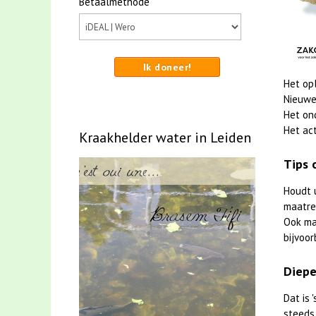
Betaalmethode
Ik doneer!
Het op
Nieuwe
Het on
Het act
Kraakhelder water in Leiden
Tips 
Houdt 
maatreg
Ook m
bijvoor
Diepe
Dat is
steeds