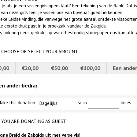
 je als je een vissengids openslaat? Een tekening van de flank! Dat is
 van deze gids leer je vissen ook van bovenaf goed herkennen.
 met baars
I
uw
n rietvoorns 4a verscherpt
eke Leidse vinding, die vanwege het grote aantal ontdekte vissoorten 
le eerste druk past in je broekzak, vandaar de Zakgids.
 is ook nog eens gedrukt op waterbestendig stonepaper, dus kan alle 
CHOOSE OR SELECT YOUR AMOUNT
0,00
€20,00
€50,00
€100,00
Een ander
ake this donation
in
times
YOU ARE DONATING AS GUEST
ne Breid de Zakgids uit met verse vis!