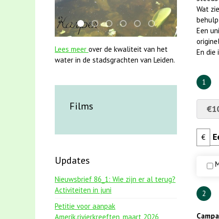
Wat zie
behulp
smoelenboek fifi en karper nieuwsbrief-
mei2021 1 snoekje elly
mei2021 watervogelmethode fuut
jun2021 zaklv 5 snoekje MOO
karper met kattenklimto
jun2021 28 brasem e
Een uni
origine
Lees meer
over de kwaliteit van het
En die
water in de stadsgrachten van Leiden.
1
Films
€1
€
Updates
M
Nieuwsbrief 86_1: Wie zijn er al terug?
Activiteiten in juni
2
Petitie voor aanpak
Campag
Amerik.rivierkreeften_maart 2026