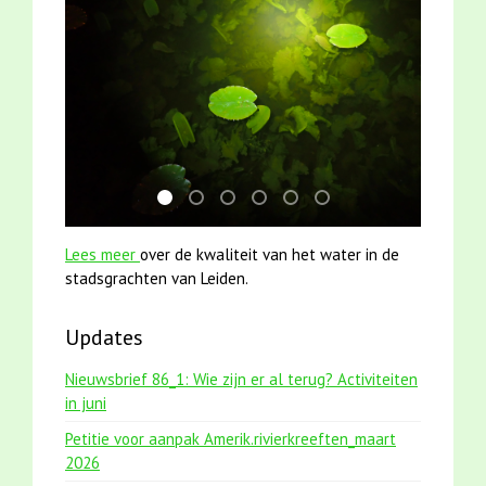
jun2021 zaklv 5 snoekje MOOI
mei2021 1 snoekje elly
smoelenboek fifi en karper nieuwsbr
karper met kattenklimtouw
mei2021 watervogelmethod
jun2021 28 brasem en 
Lees meer
over de kwaliteit van het water in de
stadsgrachten van Leiden.
Updates
Nieuwsbrief 86_1: Wie zijn er al terug? Activiteiten
in juni
Petitie voor aanpak Amerik.rivierkreeften_maart
2026