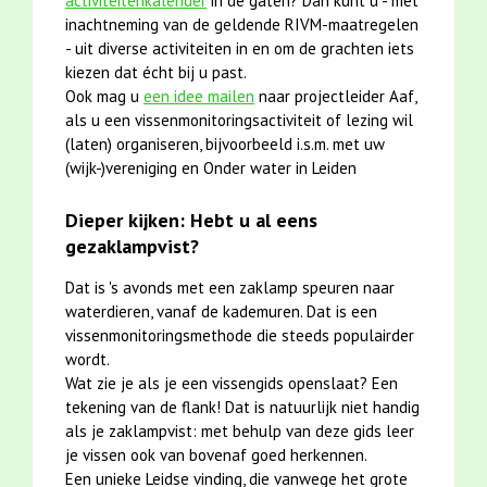
activiteitenkalender
in de gaten? Dan kunt u - met
inachtneming van de geldende RIVM-maatregelen
- uit diverse activiteiten in en om de grachten iets
kiezen dat écht bij u past.
Ook mag u
een idee mailen
naar projectleider Aaf,
als u een vissenmonitoringsactiviteit of lezing wil
(laten) organiseren, bijvoorbeeld i.s.m. met uw
(wijk-)vereniging en Onder water in Leiden
Dieper kijken: Hebt u al eens
gezaklampvist?
Dat is 's avonds met een zaklamp speuren naar
waterdieren, vanaf de kademuren. Dat is een
vissenmonitoringsmethode die steeds populairder
wordt.
Wat zie je als je een vissengids openslaat? Een
tekening van de flank! Dat is natuurlijk niet handig
als je zaklampvist: met behulp van deze gids leer
je vissen ook van bovenaf goed herkennen.
Een unieke Leidse vinding, die vanwege het grote