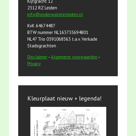
Kijfgracht 12
2312 RZ Leiden
info@onderwaterinleiden.nl
KvK 64674487
BTW nummer NL163735694B01
NL47 Trio 0391068563 t.a.v. Verkade
Stadsgrachten
Disclaimer
-
Algemene voorwaarden
-
Privacy
Kleurplaat nieuw + legenda!