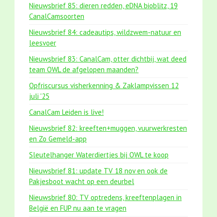
Nieuwsbrief 85: dieren redden, eDNA bioblitz, 19
CanalCamsoorten
Nieuwsbrief 84: cadeautips, wildzwem-natuur en
leesvoer
Nieuwsbrief 83: CanalCam, otter dichtbij, wat deed
team OWL de afgelopen maanden?
Opfriscursus visherkenning & Zaklampvissen 12
juli '25
CanalCam Leiden is live!
Nieuwsbrief 82: kreeften+muggen, vuurwerkresten
en Zo Gemeld-app
Sleutelhanger Waterdiertjes bij OWL te koop
Nieuwsbrief 81: update TV 18 nov en ook de
Pakjesboot wacht op een deurbel
Nieuwsbrief 80: TV optredens, kreeftenplagen in
België en FUP nu aan te vragen