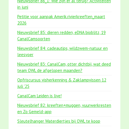
Nieuwsbrief 86_1: Wie zijn er al terug? Activiteiten
in juni
Petitie voor aanpak Amerik.rivierkreeften_maart
2026
Nieuwsbrief 85: dieren redden, eDNA bioblitz, 19
CanalCamsoorten
Nieuwsbrief 84: cadeautips, wildzwem-natuur en
leesvoer
Nieuwsbrief 83: CanalCam, otter dichtbij, wat deed
team OWL de afgelopen maanden?
Opfriscursus visherkenning & Zaklampvissen 12
juli '25
CanalCam Leiden is live!
Nieuwsbrief 82: kreeften+muggen, vuurwerkresten
en Zo Gemeld-app
Sleutelhanger Waterdiertjes bij OWL te koop