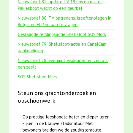
Nieuwsbrief 81: update TV 18 nov en ook de
Pakjesboot wacht op een deurbel
Nieuwsbrief 80: TV optredens, kreeftenplagen in
België en FUP nu aan te vragen
Geslaagde reddingsactie Shellsloot SOS Mors
Nieuwsbrief 79: Shellsloot-actie en CanalCam
aankondiging
Nieuwsbrief 78: veenmol, visdeurbel en zen als
een zeelt
SOS Shellsloot Mors
Steun ons grachtonderzoek en
opschoonwerk
Op prettige leeshoogte beter en dieper leren
kijken in de blauwe stadsnatuur. Met
bewoners breiden we de zoutkistenroute