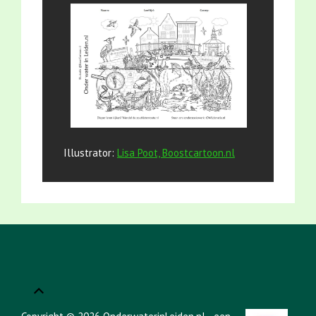
Illustrator:
Lisa Poot, Boostcartoon.nl