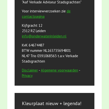
"Aaf Verkade Adviseur Stadsgrachten"
Voor interviewverzoeken zie
de
contactpagina
Kijfgracht 12
2312 RZ Leiden
info@onderwaterinleiden.nl
KvK 64674487
BTW nummer NL163735694B01
NL47 Trio 0391068563 t.a.v. Verkade
Stadsgrachten
Disclaimer
-
Algemene voorwaarden
-
Privacy
Kleurplaat nieuw + legenda!