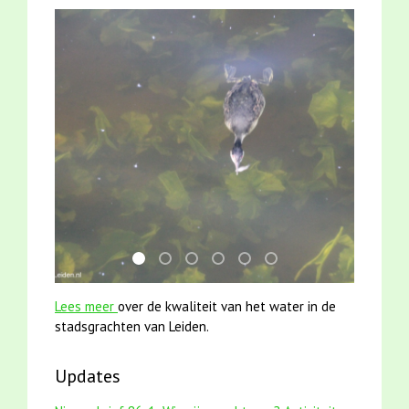
mei2021 watervogelmethode fuut met baars
smoelenboek fifi en karper nieuwsbrief-
jun2021 28 brasem en rietvoorns 4a
karper met kattenklimtouw
jun2021 zaklv 5 snoekje M
mei2021 1 snoekje ell
Lees meer
over de kwaliteit van het water in de
stadsgrachten van Leiden.
Updates