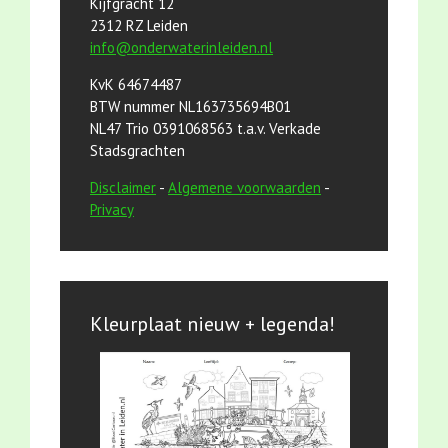
Kijfgracht 12
2312 RZ Leiden
info@onderwaterinleiden.nl
KvK 64674487
BTW nummer NL163735694B01
NL47 Trio 0391068563 t.a.v. Verkade
Stadsgrachten
Disclaimer
-
Algemene voorwaarden
-
Privacy
Kleurplaat nieuw + legenda!