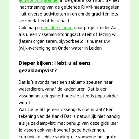
activiteitenkalender
in de gaten? Dan kunt u - met
inachtneming van de geldende RIVM-maatregelen
- uit diverse activiteiten in en om de grachten iets
kiezen dat écht bij u past.
Ook mag u
een idee mailen
naar projectleider Aaf,
als u een vissenmonitoringsactiviteit of lezing wil
(laten) organiseren, bijvoorbeeld i.s.m. met uw
(wijk-)vereniging en Onder water in Leiden
Dieper kijken: Hebt u al eens
gezaklampvist?
Dat is 's avonds met een zaklamp speuren naar
waterdieren, vanaf de kademuren. Dat is een
vissenmonitoringsmethode die steeds populairder
wordt.
Wat zie je als je een vissengids openslaat? Een
tekening van de flank! Dat is natuurlijk niet handig
als je zaklampvist: met behulp van deze gids leer
je vissen ook van bovenaf goed herkennen.
Een unieke Leidse vinding, die vanwege het grote