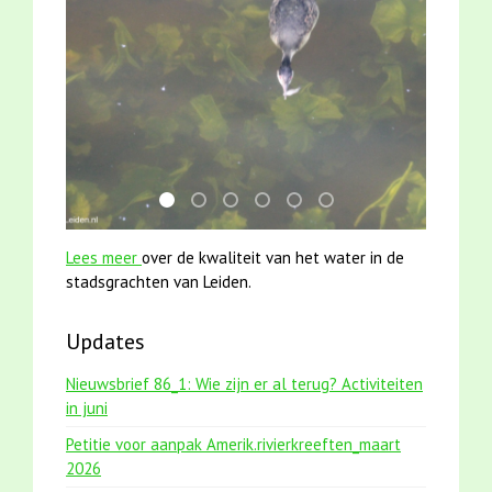
mei2021 watervogelmethode fuut met baars
karper met kattenklimtouw
jun2021 zaklv 5 snoekje MOOI
smoelenboek fifi en karper nieu
mei2021 1 snoekje elly
jun2021 28 brasem en 
Lees meer
over de kwaliteit van het water in de
stadsgrachten van Leiden.
Updates
Nieuwsbrief 86_1: Wie zijn er al terug? Activiteiten
in juni
Petitie voor aanpak Amerik.rivierkreeften_maart
2026