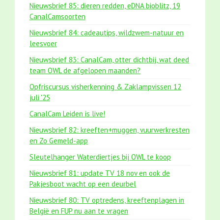
Nieuwsbrief 85: dieren redden, eDNA bioblitz, 19
CanalCamsoorten
Nieuwsbrief 84: cadeautips, wildzwem-natuur en
leesvoer
Nieuwsbrief 83: CanalCam, otter dichtbij, wat deed
team OWL de afgelopen maanden?
Opfriscursus visherkenning & Zaklampvissen 12
juli '25
CanalCam Leiden is live!
Nieuwsbrief 82: kreeften+muggen, vuurwerkresten
en Zo Gemeld-app
Sleutelhanger Waterdiertjes bij OWL te koop
Nieuwsbrief 81: update TV 18 nov en ook de
Pakjesboot wacht op een deurbel
Nieuwsbrief 80: TV optredens, kreeftenplagen in
België en FUP nu aan te vragen