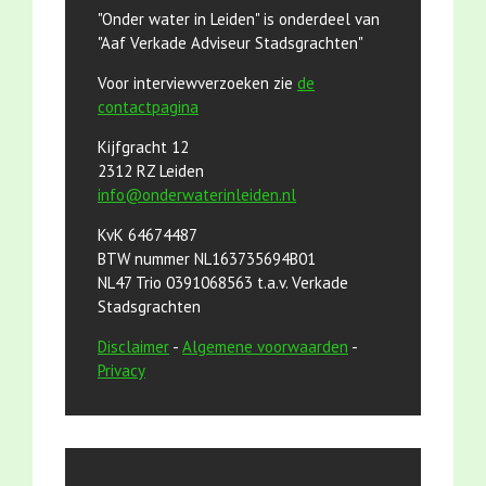
"Onder water in Leiden" is onderdeel van
"Aaf Verkade Adviseur Stadsgrachten"
Voor interviewverzoeken zie
de
contactpagina
Kijfgracht 12
2312 RZ Leiden
info@onderwaterinleiden.nl
KvK 64674487
BTW nummer NL163735694B01
NL47 Trio 0391068563 t.a.v. Verkade
Stadsgrachten
Disclaimer
-
Algemene voorwaarden
-
Privacy