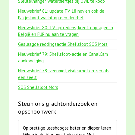
Sleutelhanger Waterdiertjes bij OWL te koop
Nieuwsbrief 81: update TV 18 nov en ook de
Pakjesboot wacht op een deurbel
Nieuwsbrief 80: TV optredens, kreeftenplagen in
België en FUP nu aan te vragen
Geslaagde reddingsactie Shellsloot SOS Mors
Nieuwsbrief 79: Shellsloot-actie en CanalCam
aankondiging
Nieuwsbrief 78: veenmol, visdeurbel en zen als
een zeelt
SOS Shellsloot Mors
Steun ons grachtonderzoek en
opschoonwerk
Op prettige leeshoogte beter en dieper leren
kijken in de blauwe stadsnatuur. Met