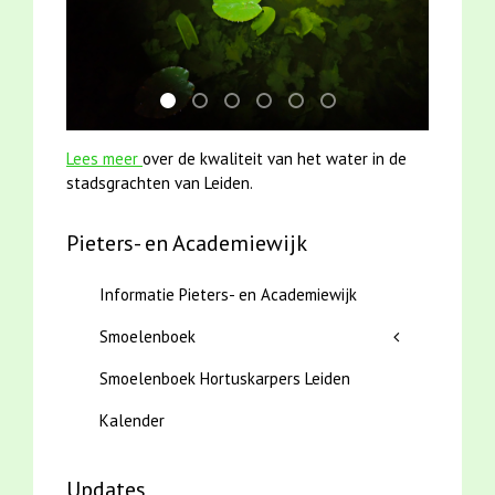
jun2021 zaklv 5 snoekje MOOI
karper met kattenklimtouw
mei2021 watervogelmethode fuut m
jun2021 28 brasem en rietvoorn
mei2021 1 snoekje elly
smoelenboek fifi en ka
Lees meer
over de kwaliteit van het water in de
stadsgrachten van Leiden.
Pieters- en Academiewijk
Informatie Pieters- en Academiewijk
Smoelenboek
Smoelenboek Hortuskarpers Leiden
Kalender
Updates