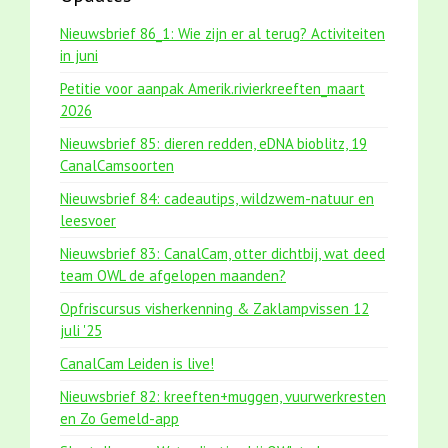
Nieuwsbrief 86_1: Wie zijn er al terug? Activiteiten
in juni
Petitie voor aanpak Amerik.rivierkreeften_maart
2026
Nieuwsbrief 85: dieren redden, eDNA bioblitz, 19
CanalCamsoorten
Nieuwsbrief 84: cadeautips, wildzwem-natuur en
leesvoer
Nieuwsbrief 83: CanalCam, otter dichtbij, wat deed
team OWL de afgelopen maanden?
Opfriscursus visherkenning & Zaklampvissen 12
juli '25
CanalCam Leiden is live!
Nieuwsbrief 82: kreeften+muggen, vuurwerkresten
en Zo Gemeld-app