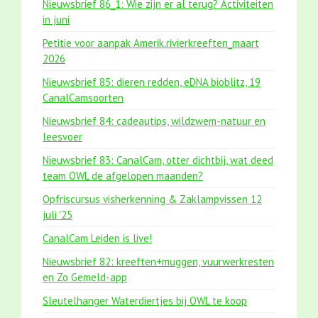
Nieuwsbrief 86_1: Wie zijn er al terug? Activiteiten
in juni
Petitie voor aanpak Amerik.rivierkreeften_maart
2026
Nieuwsbrief 85: dieren redden, eDNA bioblitz, 19
CanalCamsoorten
Nieuwsbrief 84: cadeautips, wildzwem-natuur en
leesvoer
Nieuwsbrief 83: CanalCam, otter dichtbij, wat deed
team OWL de afgelopen maanden?
Opfriscursus visherkenning & Zaklampvissen 12
juli '25
CanalCam Leiden is live!
Nieuwsbrief 82: kreeften+muggen, vuurwerkresten
en Zo Gemeld-app
Sleutelhanger Waterdiertjes bij OWL te koop