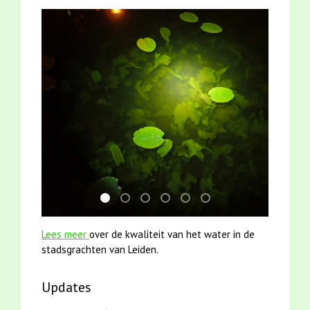
jun2021 zaklv 5 snoekje MOOI
smoelenboek fifi en karper nieuwsbrief-
mei2021 watervogelmethode fuut m
mei2021 1 snoekje elly
jun2021 28 brasem en riet
karper met kattenkli
Lees meer
over de kwaliteit van het water in de
stadsgrachten van Leiden.
Updates