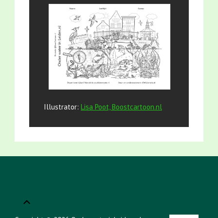
Illustrator:
Lisa Poot, Boostcartoon.nl