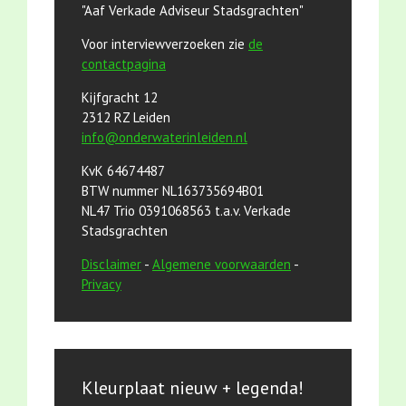
"Aaf Verkade Adviseur Stadsgrachten"
Voor interviewverzoeken zie
de
contactpagina
Kijfgracht 12
2312 RZ Leiden
info@onderwaterinleiden.nl
KvK 64674487
BTW nummer NL163735694B01
NL47 Trio 0391068563 t.a.v. Verkade
Stadsgrachten
Disclaimer
-
Algemene voorwaarden
-
Privacy
Kleurplaat nieuw + legenda!