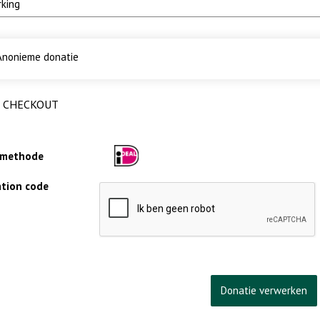
nonieme donatie
CHECKOUT
lmethode
cation code