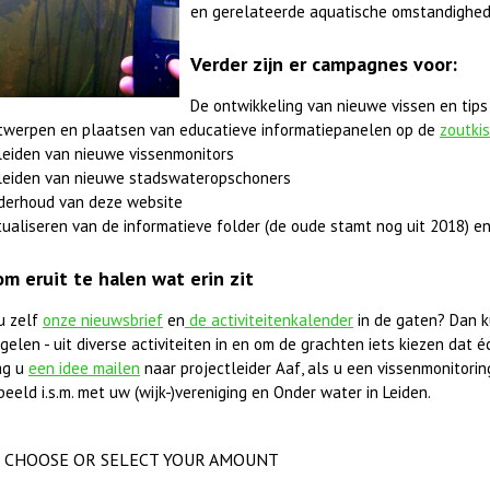
en gerelateerde aquatische omstandighed
Verder zijn er campagnes voor:
De ontwikkeling van nieuwe vissen en tips
twerpen en plaatsen van educatieve informatiepanelen op de
zoutki
leiden van nieuwe vissenmonitors
leiden van nieuwe stadswateropschoners
derhoud van deze website
ualiseren van de informatieve folder (de oude stamt nog uit 2018) en
om eruit te halen wat erin zit
u zelf
onze nieuwsbrief
en
de activiteitenkalender
in de gaten? Dan k
elen - uit diverse activiteiten in en om de grachten iets kiezen dat éc
ag u
een idee mailen
naar projectleider Aaf, als u een vissenmonitorings
beeld i.s.m. met uw (wijk-)vereniging en Onder water in Leiden.
CHOOSE OR SELECT YOUR AMOUNT