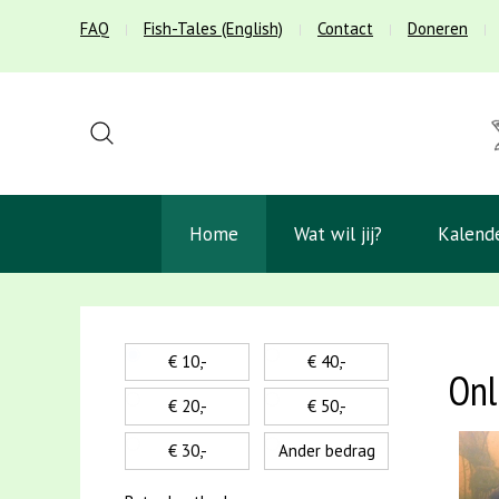
FAQ
Fish-Tales (English)
Contact
Doneren
Home
Wat wil jij?
Kalend
€ 10,-
€ 40,-
Onl
€ 20,-
€ 50,-
€ 30,-
Ander bedrag