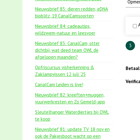
Nieuwsbrief 85: dieren redden, eDNA
bioblitz, 19 CanalCamsoorten
A
Nieuwsbrief 84: cadeautips,
wildzwem-natuur en leesvoer
Nieuwsbrief 83: CanalCam, otter
3
dichtbij, wat deed team OWL de
afgelopen maanden?
Opfriscursus visherkenning &
Betaa
Zaklampvissen 12 juli '25
Verifi
CanalCam Leiden is live!
Nieuwsbrief 82: kreeften+muggen,
vuurwerkresten en Zo Gemeld-app
Sleutelhanger Waterdiertjes bij OWL
te koop
Nieuwsbrief 81: update TV 18 nov en
ook de Pakjesboot wacht op een