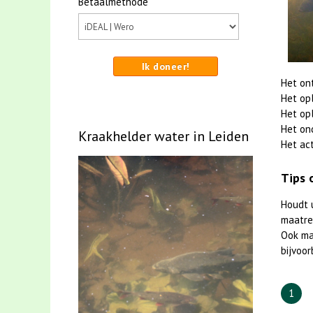
Betaalmethode
Ik doneer!
Het on
Het op
Het op
Het on
Kraakhelder water in Leiden
Het act
Tips 
Houdt 
maatreg
Ook m
bijvoor
1