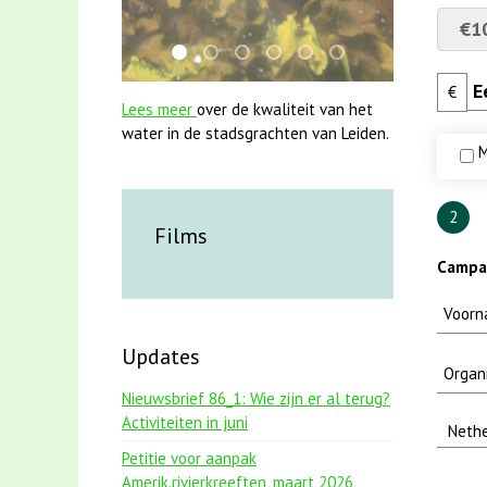
€1
jun2021 28 brasem en rietvoorns 4a versch
mei2021 1 snoekje elly
jun2021 zaklv 5 snoekje MOOI
karper met kattenklimtouw
smoelenboek fifi en karp
mei2021 watervogel
€
Lees meer
over de kwaliteit van het
water in de stadsgrachten van Leiden.
M
2
Films
Campag
Updates
Nieuwsbrief 86_1: Wie zijn er al terug?
Activiteiten in juni
Petitie voor aanpak
Amerik.rivierkreeften_maart 2026