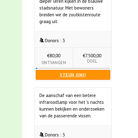
dieper leren kijken in de blauwe
stadsnatuur. Met bewoners
breiden we de zoutkistenroute
graag uit.
Donors :
3
€80,00
€7.500,00
DOEL
ONTVANGEN
STEUN ONS!
De aanschaf van een betere
infraroodlamp voor het 's nachts
kunnen bekijken en onderzoeken
van de passerende vissen.
Donors :
3