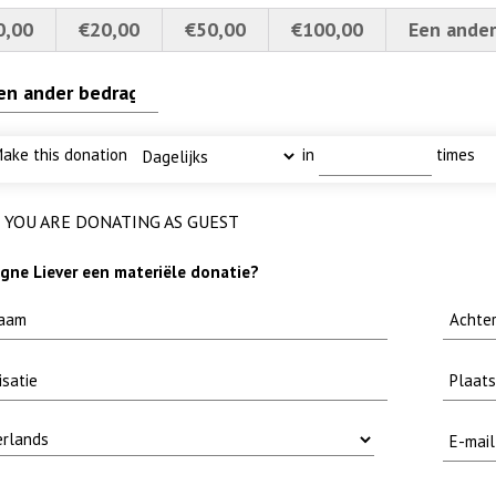
0,00
€20,00
€50,00
€100,00
Een ander
erpt
er nieuwsbrief-
methode fuut met baars
ake this donation
in
times
YOU ARE DONATING AS GUEST
ne Liever een materiële donatie?