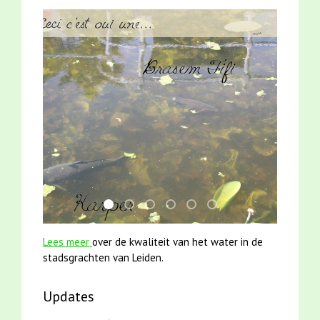
smoelenboek fifi en karper nieuwsbrief-
jun2021 zaklv 5 snoekje MOOI
karper met kattenklimtouw
jun2021 28 brasem en rietvoorn
mei2021 watervogelmethod
mei2021 1 snoekje ell
Lees meer
over de kwaliteit van het water in de
stadsgrachten van Leiden.
Updates