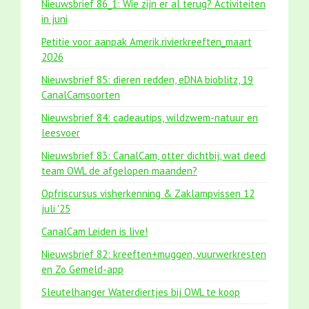
Nieuwsbrief 86_1: Wie zijn er al terug? Activiteiten
in juni
Petitie voor aanpak Amerik.rivierkreeften_maart
2026
Nieuwsbrief 85: dieren redden, eDNA bioblitz, 19
CanalCamsoorten
Nieuwsbrief 84: cadeautips, wildzwem-natuur en
leesvoer
Nieuwsbrief 83: CanalCam, otter dichtbij, wat deed
team OWL de afgelopen maanden?
Opfriscursus visherkenning & Zaklampvissen 12
juli '25
CanalCam Leiden is live!
Nieuwsbrief 82: kreeften+muggen, vuurwerkresten
en Zo Gemeld-app
Sleutelhanger Waterdiertjes bij OWL te koop