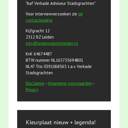
"Aaf Verkade Adviseur Stadsgrachten"
Voor interviewverzoeken zie
de
contactpagina
Kijfgracht 12
2312 RZ Leiden
info@onderwaterinleiden.nl
KvK 64674487
BTW nummer NL163735694B01
NL47 Trio 0391068563 t.a.v. Verkade
Stadsgrachten
Disclaimer
-
Algemene voorwaarden
-
Privacy
Kleurplaat nieuw + legenda!