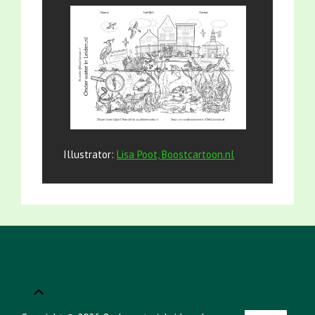
Illustrator:
Lisa Poot, Boostcartoon.nl