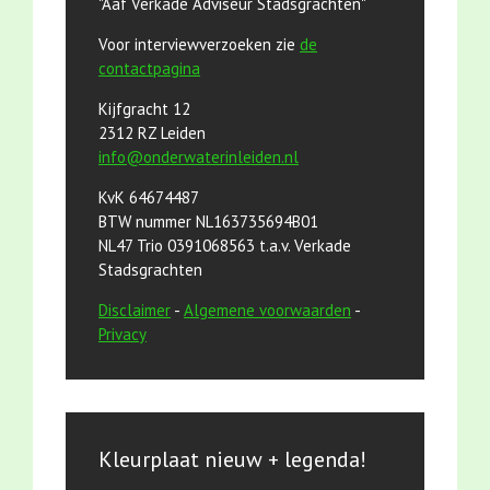
"Aaf Verkade Adviseur Stadsgrachten"
Voor interviewverzoeken zie
de
contactpagina
Kijfgracht 12
2312 RZ Leiden
info@onderwaterinleiden.nl
KvK 64674487
BTW nummer NL163735694B01
NL47 Trio 0391068563 t.a.v. Verkade
Stadsgrachten
Disclaimer
-
Algemene voorwaarden
-
Privacy
Kleurplaat nieuw + legenda!