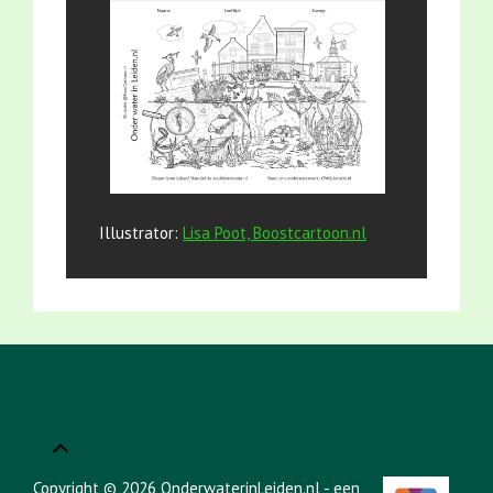
Illustrator:
Lisa Poot, Boostcartoon.nl
Copyright © 2026 OnderwaterinLeiden.nl - een