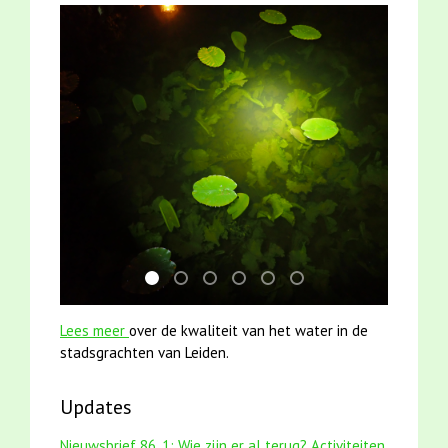
jun2021 zaklv 5 snoekje MOOI
smoelenboek fifi en karper nieuwsbrief-
jun2021 28 brasem en rietvoorns 4a
mei2021 watervogelmethode fu
mei2021 1 snoekje elly
karper met kattenkli
Lees meer
over de kwaliteit van het water in de
stadsgrachten van Leiden.
Updates
Nieuwsbrief 86_1: Wie zijn er al terug? Activiteiten