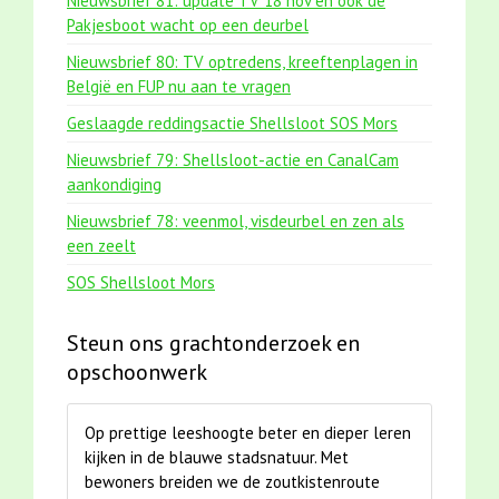
Nieuwsbrief 81: update TV 18 nov en ook de
Pakjesboot wacht op een deurbel
Nieuwsbrief 80: TV optredens, kreeftenplagen in
België en FUP nu aan te vragen
Geslaagde reddingsactie Shellsloot SOS Mors
Nieuwsbrief 79: Shellsloot-actie en CanalCam
aankondiging
Nieuwsbrief 78: veenmol, visdeurbel en zen als
een zeelt
SOS Shellsloot Mors
Steun ons grachtonderzoek en
opschoonwerk
Op prettige leeshoogte beter en dieper leren
kijken in de blauwe stadsnatuur. Met
bewoners breiden we de zoutkistenroute