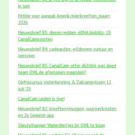
in juni
Petitie voor aanpak Amerik.rivierkreeften_maart
2026
Nieuwsbrief 85: dieren redden, eDNA bioblitz, 19
CanalCamsoorten
Nieuwsbrief 84: cadeautips, wildzwem-natuur en
leesvoer
Nieuwsbrief 83: CanalCam, otter dichtbij, wat deed
team OWL de afgelopen maanden?
Opfriscursus visherkenning & Zaklampvissen 12
juli '25
CanalCam Leiden is live!
Nieuwsbrief 82: kreeften+muggen, vuurwerkresten
en Zo Gemeld-app
Sleutelhanger Waterdiertjes bij OWL te koop