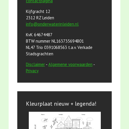
contactpagina
Kijfgracht 12
2312 RZ Leiden
info@onderwaterinleiden.nl
KvK 64674487
BTW nummer NL163735694B01
NL47 Trio 0391068563 t.a.v. Verkade
Stadsgrachten
Disclaimer
-
Algemene voorwaarden
-
Privacy
Kleurplaat nieuw + legenda!