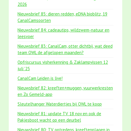
2026
Nieuwsbrief 85: dieren redden, eDNA bioblitz, 19
CanalCamsoorten
Nieuwsbrief 84: cadeautips, wildzwem-natuur en
leesvoer
Nieuwsbrief 83: CanalCam, otter dichtbij, wat deed
team OWL de afgelopen maanden?
Opfriscursus visherkenning & Zaklampvissen 12
juli '25
CanalCam Leiden is live!
Nieuwsbrief 82: kreeften+muggen, vuurwerkresten
en Zo Gemeld-app
Sleutelhanger Waterdiertjes bij OWL te koop
Nieuwsbrief 81: update TV 18 nov en ook de
Pakjesboot wacht op een deurbel
Nieuwsbrief 80: TV optredens, kreeftenplagen in