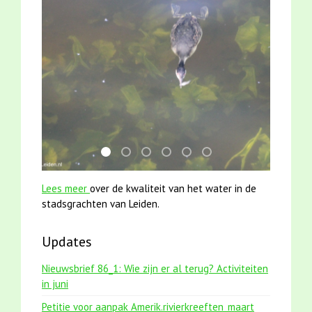
mei2021 watervogelmethode fuut met baars
jun2021 zaklv 5 snoekje MOOI
mei2021 1 snoekje elly
jun2021 28 brasem en rietvoorn
smoelenboek fifi en karper
karper met kattenkli
Lees meer
over de kwaliteit van het water in de
stadsgrachten van Leiden.
Updates
Nieuwsbrief 86_1: Wie zijn er al terug? Activiteiten
in juni
Petitie voor aanpak Amerik.rivierkreeften_maart