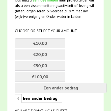
Ook mag u
een idee mailen
naar projectleider Aaf,
als u een vissenmonitoringsactiviteit of lezing wil
(laten) organiseren, bijvoorbeeld i.s.m. met uw
(wijk-)vereniging en Onder water in Leiden
CHOOSE OR SELECT YOUR AMOUNT
€10,00
€20,00
€50,00
€100,00
Een ander bedrag
€
YOU ARE DONATING AS GUEST