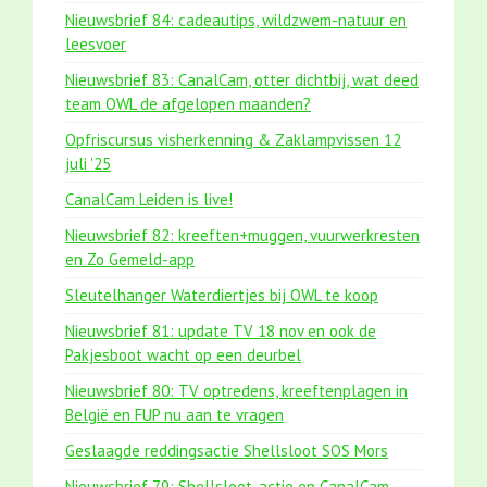
Nieuwsbrief 84: cadeautips, wildzwem-natuur en
leesvoer
Nieuwsbrief 83: CanalCam, otter dichtbij, wat deed
team OWL de afgelopen maanden?
Opfriscursus visherkenning & Zaklampvissen 12
juli '25
CanalCam Leiden is live!
Nieuwsbrief 82: kreeften+muggen, vuurwerkresten
en Zo Gemeld-app
Sleutelhanger Waterdiertjes bij OWL te koop
Nieuwsbrief 81: update TV 18 nov en ook de
Pakjesboot wacht op een deurbel
Nieuwsbrief 80: TV optredens, kreeftenplagen in
België en FUP nu aan te vragen
Geslaagde reddingsactie Shellsloot SOS Mors
Nieuwsbrief 79: Shellsloot-actie en CanalCam