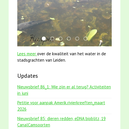
smoelenboek fifi en karper nieuwsbrief-
karper met kattenklimtouw
jun2021 zaklv 5 snoekje MOOI
mei2021 watervogelmethode fu
mei2021 1 snoekje elly
jun2021 28 brasem en 
Lees meer
over de kwaliteit van het water in de
stadsgrachten van Leiden.
Updates
Nieuwsbrief 86_1: Wie zijn er al terug? Activiteiten
in juni
Petitie voor aanpak Amerik.rivierkreeften_maart
2026
Nieuwsbrief 85: dieren redden, eDNA bioblitz, 19
CanalCamsoorten