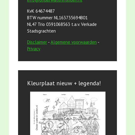
KvK 64674487
BTW nummer NL163735694B01
NL47 Trio 0391068563 t.a.v. Verkade
Stadsgrachten
Disclaimer
-
Algemene voorwaarden
-
Privacy
Kleurplaat nieuw + legenda!