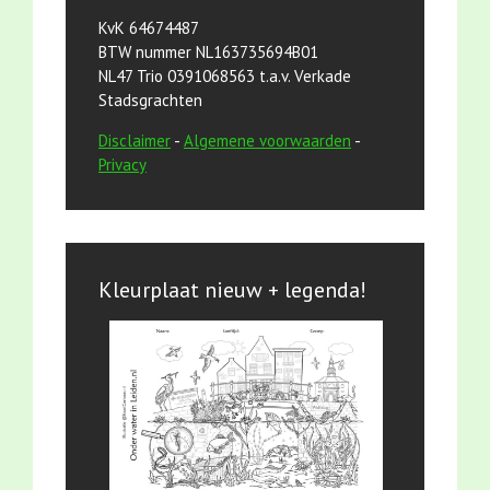
KvK 64674487
BTW nummer NL163735694B01
NL47 Trio 0391068563 t.a.v. Verkade
Stadsgrachten
Disclaimer
-
Algemene voorwaarden
-
Privacy
Kleurplaat nieuw + legenda!