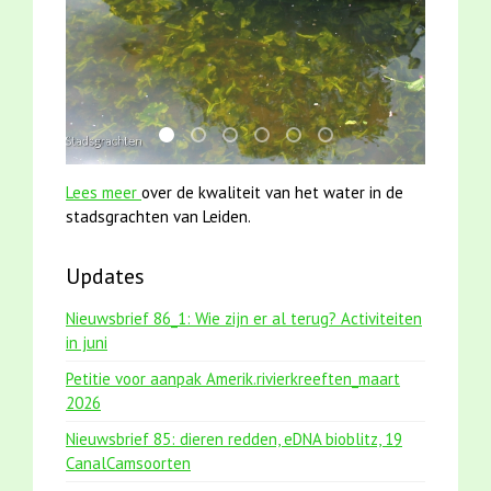
mei2021 1 snoekje elly
jun2021 28 brasem en rietvoorns 4a ver
mei2021 watervogelmethode fuut m
smoelenboek fifi en karper nieu
jun2021 zaklv 5 snoekje M
karper met kattenkli
Lees meer
over de kwaliteit van het water in de
stadsgrachten van Leiden.
Updates
Nieuwsbrief 86_1: Wie zijn er al terug? Activiteiten
in juni
Petitie voor aanpak Amerik.rivierkreeften_maart
2026
Nieuwsbrief 85: dieren redden, eDNA bioblitz, 19
CanalCamsoorten