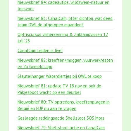
Nieuwsbrief 84: cadeautips, wildzwem-natuur en
leesvoer
Nieuwsbrief 83: CanalCam, otter dichtbij, wat deed
team OWL de afgelopen maanden?
Opfriscursus visherkenning & Zaklampvissen 12
juli '25
CanalCam Leiden is live!
Nieuwsbrief 82: kreeften+muggen, vuurwerkresten
en Zo Gemeld-app
Sleutelhanger Waterdiertjes bij OWL te koop
Nieuwsbrief 81: update TV 18 nov en ook de
Pakjesboot wacht op een deurbel
Nieuwsbrief 80: TV optredens, kreeftenplagen in
België en FUP nu aan te vragen
Geslaagde reddingsactie Shellsloot SOS Mors
Nieuwsbrief 79: Shellsloot-actie en CanalCam