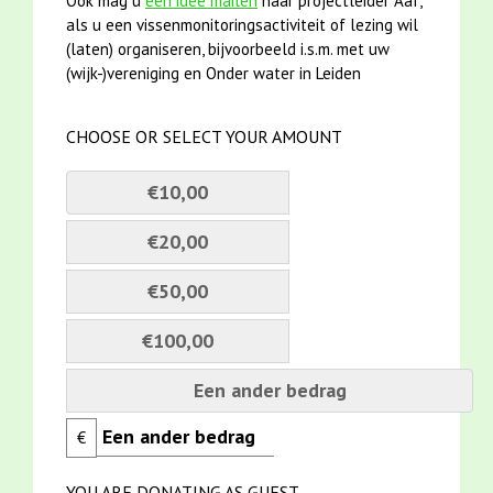
Ook mag u
een idee mailen
naar projectleider Aaf,
als u een vissenmonitoringsactiviteit of lezing wil
(laten) organiseren, bijvoorbeeld i.s.m. met uw
(wijk-)vereniging en Onder water in Leiden
CHOOSE OR SELECT YOUR AMOUNT
€10,00
€20,00
€50,00
€100,00
Een ander bedrag
€
YOU ARE DONATING AS GUEST