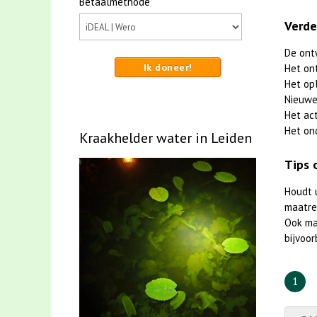
Betaalmethode
Verde
De ont
Ik doneer!
Het on
Het op
Nieuwe
Het ac
Het on
Kraakhelder water in Leiden
Tips 
Houdt 
maatreg
Ook m
bijvoor
1