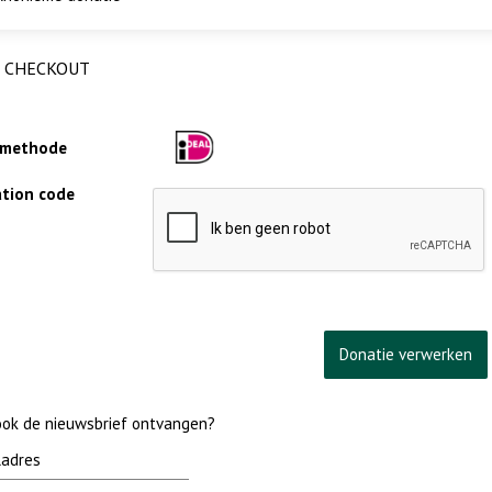
CHECKOUT
lmethode
cation code
 ook de nieuwsbrief ontvangen?