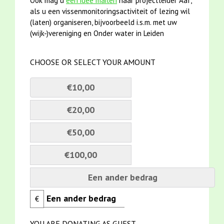
Ook mag u
een idee mailen
naar projectleider Aaf,
als u een vissenmonitoringsactiviteit of lezing wil
(laten) organiseren, bijvoorbeeld i.s.m. met uw
(wijk-)vereniging en Onder water in Leiden
CHOOSE OR SELECT YOUR AMOUNT
€10,00
€20,00
€50,00
€100,00
Een ander bedrag
€
YOU ARE DONATING AS GUEST