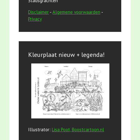
Stadsgrachten
Disclaimer
-
Algemene voorwaarden
-
Privacy
Kleurplaat nieuw + legenda!
Illustrator:
Lisa Poot, Boostcartoon.nl