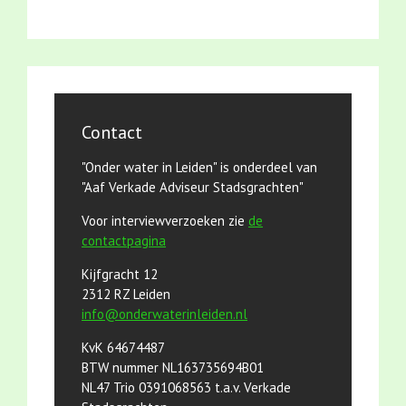
Contact
"Onder water in Leiden" is onderdeel van
"Aaf Verkade Adviseur Stadsgrachten"
Voor interviewverzoeken zie
de
contactpagina
Kijfgracht 12
2312 RZ Leiden
info@onderwaterinleiden.nl
KvK 64674487
BTW nummer NL163735694B01
NL47 Trio 0391068563 t.a.v. Verkade