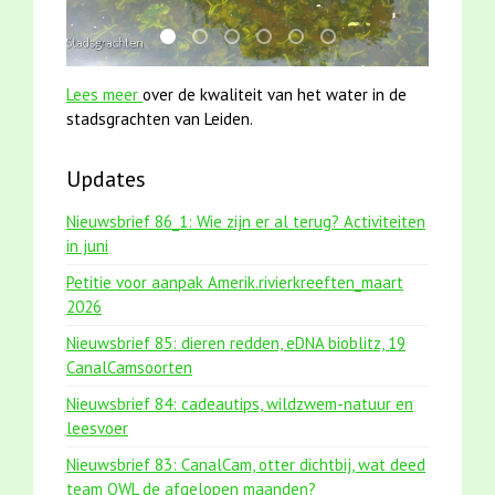
mei2021 1 snoekje elly
mei2021 watervogelmethode fuut met b
jun2021 zaklv 5 snoekje MOOI
jun2021 28 brasem en rietvoorn
smoelenboek fifi en karper
karper met kattenkli
Lees meer
over de kwaliteit van het water in de
stadsgrachten van Leiden.
Updates
Nieuwsbrief 86_1: Wie zijn er al terug? Activiteiten
in juni
Petitie voor aanpak Amerik.rivierkreeften_maart
2026
Nieuwsbrief 85: dieren redden, eDNA bioblitz, 19
CanalCamsoorten
Nieuwsbrief 84: cadeautips, wildzwem-natuur en
leesvoer
Nieuwsbrief 83: CanalCam, otter dichtbij, wat deed
team OWL de afgelopen maanden?