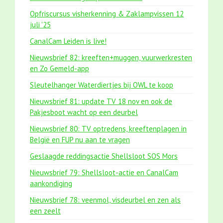
Opfriscursus visherkenning & Zaklampvissen 12
juli '25
CanalCam Leiden is live!
Nieuwsbrief 82: kreeften+muggen, vuurwerkresten
en Zo Gemeld-app
Sleutelhanger Waterdiertjes bij OWL te koop
Nieuwsbrief 81: update TV 18 nov en ook de
Pakjesboot wacht op een deurbel
Nieuwsbrief 80: TV optredens, kreeftenplagen in
België en FUP nu aan te vragen
Geslaagde reddingsactie Shellsloot SOS Mors
Nieuwsbrief 79: Shellsloot-actie en CanalCam
aankondiging
Nieuwsbrief 78: veenmol, visdeurbel en zen als
een zeelt