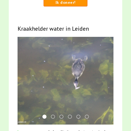
Ik doneer!
Kraakhelder water in Leiden
mei2021 watervogelmethode fuut met baars
karper met kattenklimtouw
mei2021 1 snoekje elly
jun2021 zaklv 5 snoekje MOOI
jun2021 28 brasem en riet
smoelenboek fifi en ka