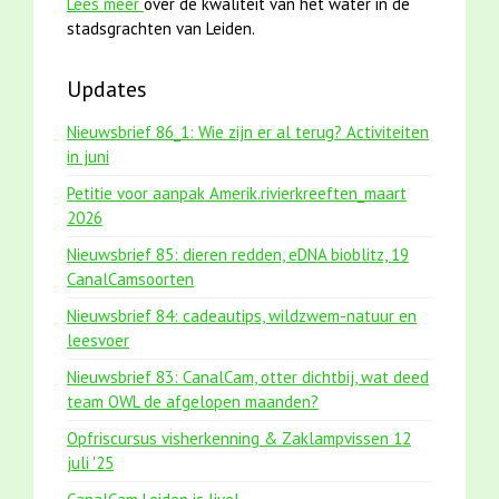
Lees meer
over de kwaliteit van het water in de
stadsgrachten van Leiden.
Updates
Nieuwsbrief 86_1: Wie zijn er al terug? Activiteiten
in juni
Petitie voor aanpak Amerik.rivierkreeften_maart
2026
Nieuwsbrief 85: dieren redden, eDNA bioblitz, 19
CanalCamsoorten
Nieuwsbrief 84: cadeautips, wildzwem-natuur en
leesvoer
Nieuwsbrief 83: CanalCam, otter dichtbij, wat deed
team OWL de afgelopen maanden?
Opfriscursus visherkenning & Zaklampvissen 12
juli '25