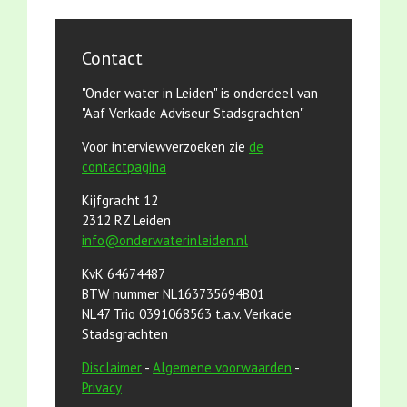
Contact
"Onder water in Leiden" is onderdeel van
"Aaf Verkade Adviseur Stadsgrachten"
Voor interviewverzoeken zie
de
contactpagina
Kijfgracht 12
2312 RZ Leiden
info@onderwaterinleiden.nl
KvK 64674487
BTW nummer NL163735694B01
NL47 Trio 0391068563 t.a.v. Verkade
Stadsgrachten
Disclaimer
-
Algemene voorwaarden
-
Privacy