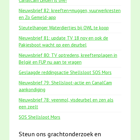
CanalCam Leiden is live!
Nieuwsbrief 82: kreeften+muggen, vuurwerkresten
en Zo Gemeld-app
Sleutelhanger Waterdiertjes bij OWL te koop
Nieuwsbrief 81: update TV 18 nov en ook de
Pakjesboot wacht op een deurbel
Nieuwsbrief 80: TV optredens, kreeftenplagen in
België en FUP nu aan te vragen
Geslaagde reddingsactie Shellsloot SOS Mors
Nieuwsbrief 79: Shellsloot-actie en CanalCam
aankondiging
Nieuwsbrief 78: veenmol, visdeurbel en zen als
een zeelt
SOS Shellsloot Mors
Steun ons grachtonderzoek en