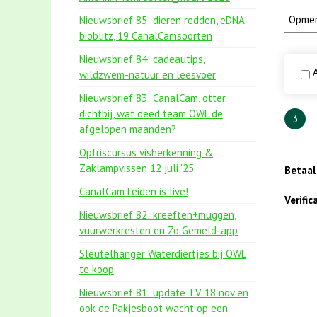
Nieuwsbrief 85: dieren redden, eDNA
bioblitz, 19 CanalCamsoorten
Nieuwsbrief 84: cadeautips,
A
wildzwem-natuur en leesvoer
Nieuwsbrief 83: CanalCam, otter
dichtbij, wat deed team OWL de
3
afgelopen maanden?
Opfriscursus visherkenning &
Zaklampvissen 12 juli '25
Betaa
CanalCam Leiden is live!
Verifi
Nieuwsbrief 82: kreeften+muggen,
vuurwerkresten en Zo Gemeld-app
Sleutelhanger Waterdiertjes bij OWL
te koop
Nieuwsbrief 81: update TV 18 nov en
ook de Pakjesboot wacht op een