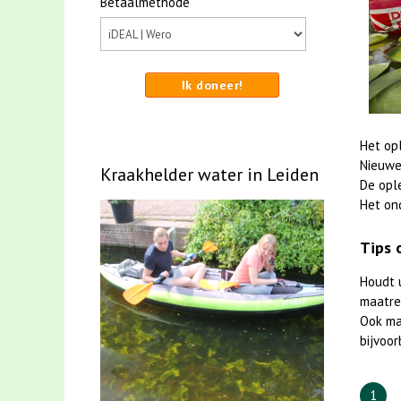
Betaalmethode
Ik doneer!
Het op
Nieuwe
Kraakhelder water in Leiden
De opl
Het on
Tips 
Houdt 
maatreg
Ook m
bijvoor
1