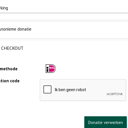
nonieme donatie
CHECKOUT
lmethode
cation code