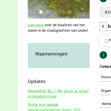
€1
mei2021 1 snoekje elly
karper met kattenklimtouw
jun2021 28 brasem en rietvoorns 
jun2021 zaklv 5 snoekje MOO
smoelenboek fifi en karp
mei2021 watervogel
Lees meer
over de kwaliteit van het
€
water in de stadsgrachten van Leiden.
M
Waarnemingen
2
Campag
Updates
Nieuwsbrief 86_1: Wie zijn er al terug?
Activiteiten in juni
Petitie voor aanpak
Amerik.rivierkreeften_maart 2026