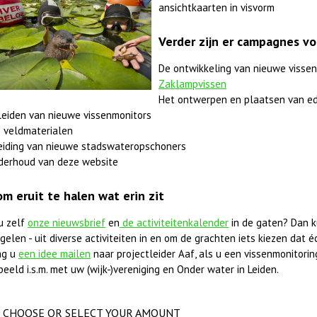
ansichtkaarten in visvorm
Verder zijn er campagnes vo
De ontwikkeling van nieuwe vissen
Zaklampvissen
Het ontwerpen en plaatsen van ed
leiden van nieuwe vissenmonitors
 veldmaterialen
eiding van nieuwe stadswateropschoners
derhoud van deze website
om eruit te halen wat erin zit
u zelf
onze nieuwsbrief
en
de activiteitenkalender
in de gaten? Dan k
elen - uit diverse activiteiten in en om de grachten iets kiezen dat éc
ag u
een idee mailen
naar projectleider Aaf, als u een vissenmonitorings
beeld i.s.m. met uw (wijk-)vereniging en Onder water in Leiden.
CHOOSE OR SELECT YOUR AMOUNT