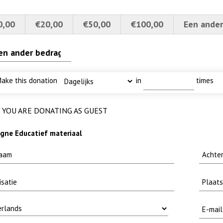
0,00
€20,00
€50,00
€100,00
Een ander
4a verscherpt
I
er nieuwsbrief-
methode fuut met baars
ake this donation
in
times
YOU ARE DONATING AS GUEST
ne Educatief materiaal