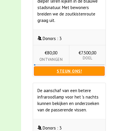
dieper leren kijken in de blauwe
stadsnatuur. Met bewoners
breiden we de zoutkistenroute
graag uit.
Donors :
3
€80,00
€7.500,00
DOEL
ONTVANGEN
STEUN ONS!
De aanschaf van een betere
infraroodlamp voor het 's nachts
kunnen bekijken en onderzoeken
van de passerende vissen.
Donors :
3