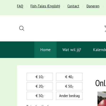
FAQ
Fish-Tales (English)
Contact
Doneren
Home
Wat wil jij?
Kalend
€ 10,-
€ 40,-
Onl
€ 20,-
€ 50,-
€ 30,-
Ander bedrag