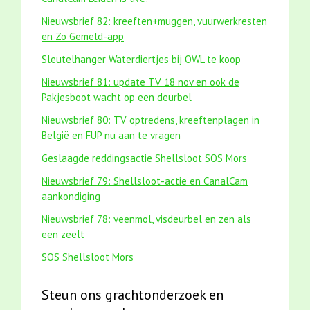
Nieuwsbrief 82: kreeften+muggen, vuurwerkresten
en Zo Gemeld-app
Sleutelhanger Waterdiertjes bij OWL te koop
Nieuwsbrief 81: update TV 18 nov en ook de
Pakjesboot wacht op een deurbel
Nieuwsbrief 80: TV optredens, kreeftenplagen in
België en FUP nu aan te vragen
Geslaagde reddingsactie Shellsloot SOS Mors
Nieuwsbrief 79: Shellsloot-actie en CanalCam
aankondiging
Nieuwsbrief 78: veenmol, visdeurbel en zen als
een zeelt
SOS Shellsloot Mors
Steun ons grachtonderzoek en