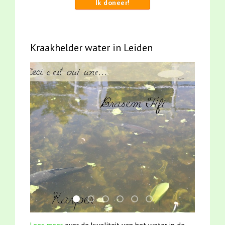
Ik doneer!
Kraakhelder water in Leiden
smoelenboek fifi en karper nieuwsbrief-
mei2021 1 snoekje elly
jun2021 zaklv 5 snoekje MOOI
karper met kattenklimtouw
mei2021 watervogelmethod
jun2021 28 brasem en 