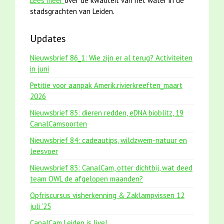
Lees meer
over de kwaliteit van het water in de
stadsgrachten van Leiden.
Updates
Nieuwsbrief 86_1: Wie zijn er al terug? Activiteiten
in juni
Petitie voor aanpak Amerik.rivierkreeften_maart
2026
Nieuwsbrief 85: dieren redden, eDNA bioblitz, 19
CanalCamsoorten
Nieuwsbrief 84: cadeautips, wildzwem-natuur en
leesvoer
Nieuwsbrief 83: CanalCam, otter dichtbij, wat deed
team OWL de afgelopen maanden?
Opfriscursus visherkenning & Zaklampvissen 12
juli '25
CanalCam Leiden is live!