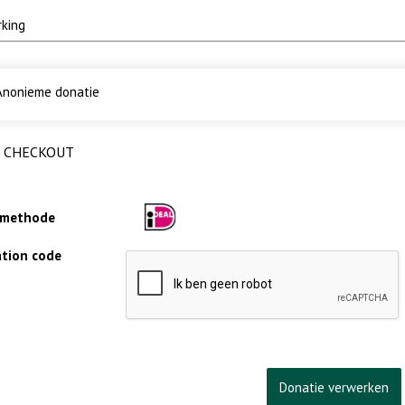
nonieme donatie
CHECKOUT
lmethode
cation code