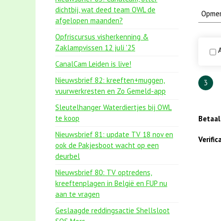
dichtbij, wat deed team OWL de
afgelopen maanden?
Opfriscursus visherkenning &
Zaklampvissen 12 juli '25
A
CanalCam Leiden is live!
Nieuwsbrief 82: kreeften+muggen,
3
vuurwerkresten en Zo Gemeld-app
Sleutelhanger Waterdiertjes bij OWL
te koop
Betaa
Nieuwsbrief 81: update TV 18 nov en
Verifi
ook de Pakjesboot wacht op een
deurbel
Nieuwsbrief 80: TV optredens,
kreeftenplagen in België en FUP nu
aan te vragen
Geslaagde reddingsactie Shellsloot