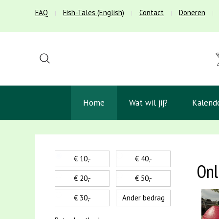
FAQ
Fish-Tales (English)
Contact
Doneren
Home
Wat wil jij?
Kalend
€ 10,-
€ 40,-
Onl
€ 20,-
€ 50,-
€ 30,-
Ander bedrag