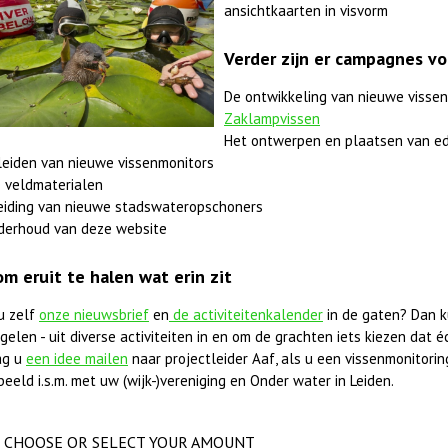
ansichtkaarten in visvorm
Verder zijn er campagnes vo
De ontwikkeling van nieuwe vissen
Zaklampvissen
Het ontwerpen en plaatsen van ed
leiden van nieuwe vissenmonitors
 veldmaterialen
eiding van nieuwe stadswateropschoners
derhoud van deze website
om eruit te halen wat erin zit
u zelf
onze nieuwsbrief
en
de activiteitenkalender
in de gaten? Dan k
elen - uit diverse activiteiten in en om de grachten iets kiezen dat éc
ag u
een idee mailen
naar projectleider Aaf, als u een vissenmonitorings
beeld i.s.m. met uw (wijk-)vereniging en Onder water in Leiden.
CHOOSE OR SELECT YOUR AMOUNT