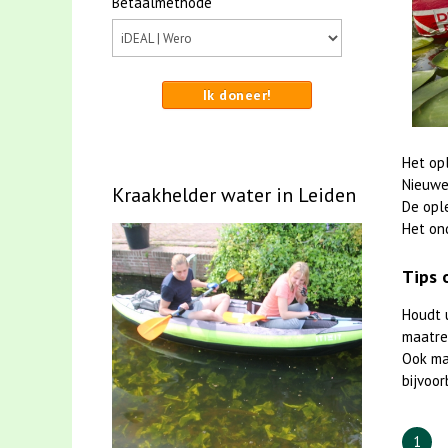
Betaalmethode
Ik doneer!
Het op
Nieuwe
Kraakhelder water in Leiden
De opl
Het on
Tips 
Houdt 
maatreg
Ook m
bijvoor
1