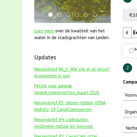
€1
mei2021 1 snoekje elly
mei2021 watervogelmethode fuut met
jun2021 28 brasem en rietvoorns 
jun2021 zaklv 5 snoekje MOO
karper met kattenklimto
smoelenboek fifi en 
Lees meer
over de kwaliteit van het
€
water in de stadsgrachten van Leiden.
M
Updates
2
Nieuwsbrief 86_1: Wie zijn er al terug?
Activiteiten in juni
Campag
Petitie voor aanpak
Amerik.rivierkreeften_maart 2026
Nieuwsbrief 85: dieren redden, eDNA
bioblitz, 19 CanalCamsoorten
Nieuwsbrief 84: cadeautips,
wildzwem-natuur en leesvoer
Nieuwsbrief 83: CanalCam, otter