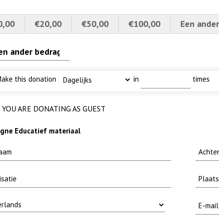
0,00
€20,00
€50,00
€100,00
Een ander
 baars
4a verscherpt
I
uw
karper nieuwsbrief-
ake this donation
in
times
YOU ARE DONATING AS GUEST
ne Educatief materiaal