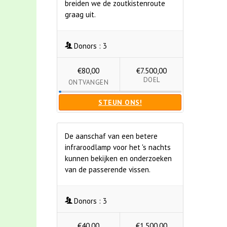
breiden we de zoutkistenroute
graag uit.
Donors :
3
€80,00
€7.500,00
DOEL
ONTVANGEN
STEUN ONS!
De aanschaf van een betere
infraroodlamp voor het 's nachts
kunnen bekijken en onderzoeken
van de passerende vissen.
Donors :
3
€40,00
€1.500,00