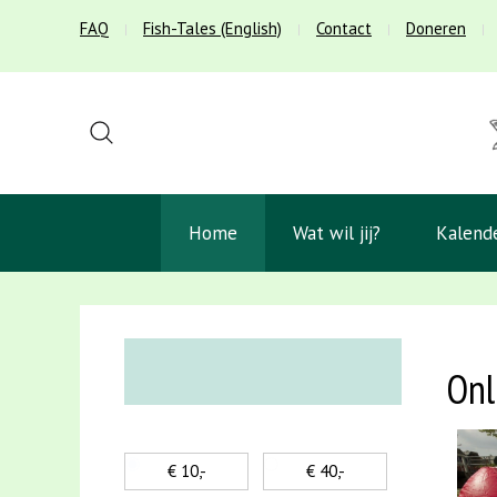
FAQ
Fish-Tales (English)
Contact
Doneren
Home
Wat wil jij?
Kalend
Onl
€ 10,-
€ 40,-