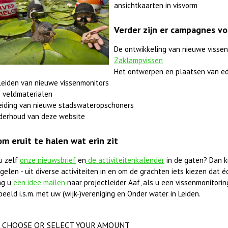
ansichtkaarten in visvorm
Verder zijn er campagnes vo
De ontwikkeling van nieuwe vissen
Zaklampvissen
Het ontwerpen en plaatsen van ed
leiden van nieuwe vissenmonitors
 veldmaterialen
eiding van nieuwe stadswateropschoners
derhoud van deze website
om eruit te halen wat erin zit
u zelf
onze nieuwsbrief
en
de activiteitenkalender
in de gaten? Dan k
elen - uit diverse activiteiten in en om de grachten iets kiezen dat éc
ag u
een idee mailen
naar projectleider Aaf, als u een vissenmonitorings
beeld i.s.m. met uw (wijk-)vereniging en Onder water in Leiden.
CHOOSE OR SELECT YOUR AMOUNT