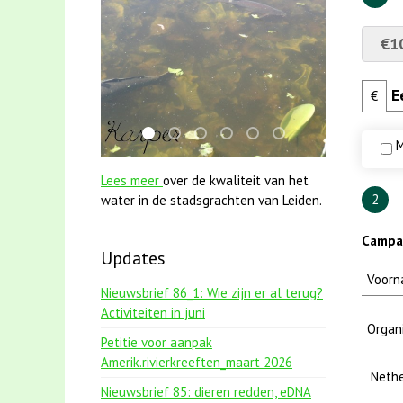
€1
€
smoelenboek fifi en karper nieuwsbrief-
jun2021 28 brasem en rietvoorns 4a v
mei2021 watervogelmethode fuut
jun2021 zaklv 5 snoekje MOO
mei2021 1 snoekje elly
karper met kattenk
M
Lees meer
over de kwaliteit van het
2
water in de stadsgrachten van Leiden.
Campag
Updates
Nieuwsbrief 86_1: Wie zijn er al terug?
Activiteiten in juni
Petitie voor aanpak
Amerik.rivierkreeften_maart 2026
Nieuwsbrief 85: dieren redden, eDNA