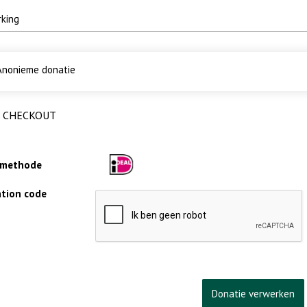
nonieme donatie
CHECKOUT
lmethode
cation code