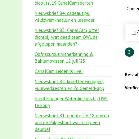
bioblitz, 19 CanalCamsoorten
Nieuwsbrief 84: cadeautips,
wildzwem-natuur en leesvoer
Nieuwsbrief 83: CanalCam, otter
A
dichtbij, wat deed team OWL de
afgelopen maanden?
3
Opfriscursus visherkenning &
Zaklampvissen 12 juli '25
CanalCam Leiden is live!
Betaa
Nieuwsbrief 82: kreeften+muggen,
Verifi
vuurwerkresten en Zo Gemeld-app
Sleutelhanger Waterdiertjes bij OWL
te koop
Nieuwsbrief 81: update TV 18 nov en
ook de Pakjesboot wacht op een
deurbel