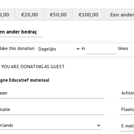
0,00
€20,00
€50,00
€100,00
Een ander
erscherpt
 met baars
I
limtouw
ake this donation
in
times
YOU ARE DONATING AS GUEST
ne Educatief materiaal