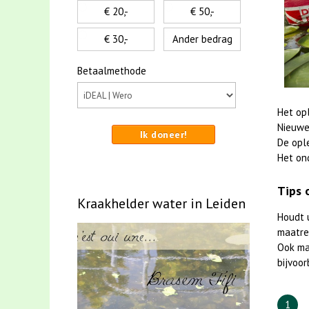
€ 20,-
€ 50,-
€ 30,-
Ander bedrag
Betaalmethode
Het op
Nieuwe
Ik doneer!
De opl
Het on
Tips 
Kraakhelder water in Leiden
Houdt 
maatreg
Ook m
bijvoor
1