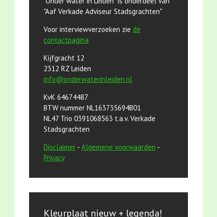
"Onder water in Leiden" is onderdeel van
"Aaf Verkade Adviseur Stadsgrachten"
Voor interviewverzoeken zie
de
contactpagina
Kijfgracht 12
2312 RZ Leiden
info@onderwaterinleiden.nl
KvK 64674487
BTW nummer NL163735694B01
NL47 Trio 0391068563 t.a.v. Verkade
Stadsgrachten
Disclaimer
-
Algemene voorwaarden
-
Privacy
Kleurplaat nieuw + legenda!