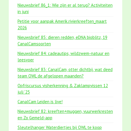
Nieuwsbrief 86_1: Wie zijn er al terug? Activiteiten
in juni
Petitie voor aanpak Amerik.rivierkreeften_maart
2026
Nieuwsbrief 85: dieren redden, eDNA bioblitz, 19
CanalCamsoorten
Nieuwsbrief 84: cadeautips, wildzwem-natuur en
leesvoer
Nieuwsbrief 83: CanalCam, otter dichtbij, wat deed
team OWL de afgelopen maanden?
Opfriscursus visherkenning & Zaklampvissen 12
juli '25
CanalCam Leiden is live!
Nieuwsbrief 82: kreeften+muggen, vuurwerkresten
en Zo Gemeld-app
Sleutelhanger Waterdiertjes bij OWL te koop