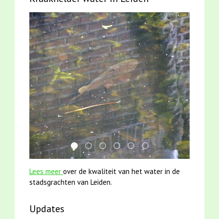
karper met kattenklimtouw
smoelenboek fifi en karper nieuwsbrief-
jun2021 zaklv 5 snoekje MOOI
mei2021 1 snoekje elly
jun2021 28 brasem en riet
mei2021 watervogelme
Lees meer
over de kwaliteit van het water in de
stadsgrachten van Leiden.
Updates