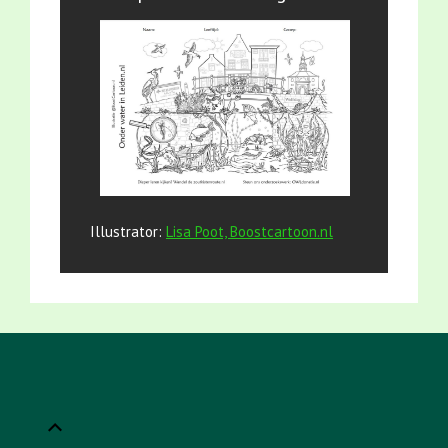
Illustrator:
Lisa Poot, Boostcartoon.nl