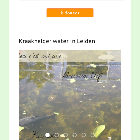
Ik doneer!
Kraakhelder water in Leiden
smoelenboek fifi en karper nieuwsbrief-
jun2021 zaklv 5 snoekje MOOI
mei2021 1 snoekje elly
jun2021 28 brasem en rietvoorn
mei2021 watervogelmethod
karper met kattenkli