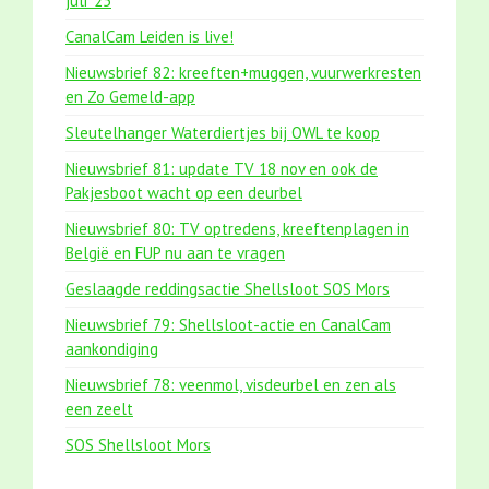
juli '25
CanalCam Leiden is live!
Nieuwsbrief 82: kreeften+muggen, vuurwerkresten
en Zo Gemeld-app
Sleutelhanger Waterdiertjes bij OWL te koop
Nieuwsbrief 81: update TV 18 nov en ook de
Pakjesboot wacht op een deurbel
Nieuwsbrief 80: TV optredens, kreeftenplagen in
België en FUP nu aan te vragen
Geslaagde reddingsactie Shellsloot SOS Mors
Nieuwsbrief 79: Shellsloot-actie en CanalCam
aankondiging
Nieuwsbrief 78: veenmol, visdeurbel en zen als
een zeelt
SOS Shellsloot Mors