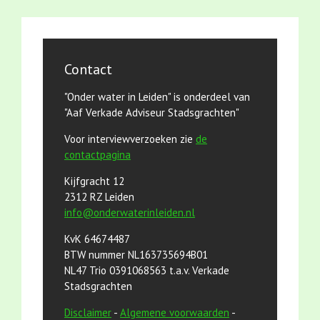
Contact
"Onder water in Leiden" is onderdeel van
"Aaf Verkade Adviseur Stadsgrachten"
Voor interviewverzoeken zie
de
contactpagina
Kijfgracht 12
2312 RZ Leiden
info@onderwaterinleiden.nl
KvK 64674487
BTW nummer NL163735694B01
NL47 Trio 0391068563 t.a.v. Verkade
Stadsgrachten
Disclaimer
-
Algemene voorwaarden
-