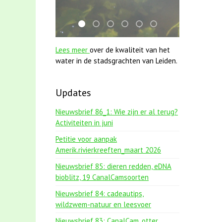
mei2021 watervogelmethode fuut met baa
karper met kattenklimtouw
jun2021 28 brasem en rietvoorns 
mei2021 1 snoekje elly
smoelenboek fifi en karp
jun2021 zaklv 5 sno
Lees meer
over de kwaliteit van het
water in de stadsgrachten van Leiden.
Updates
Nieuwsbrief 86_1: Wie zijn er al terug?
Activiteiten in juni
Petitie voor aanpak
Amerik.rivierkreeften_maart 2026
Nieuwsbrief 85: dieren redden, eDNA
bioblitz, 19 CanalCamsoorten
Nieuwsbrief 84: cadeautips,
wildzwem-natuur en leesvoer
Nieuwsbrief 83: CanalCam, otter