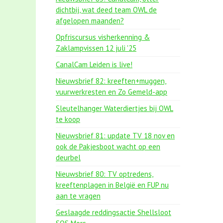
dichtbij, wat deed team OWL de
afgelopen maanden?
Opfriscursus visherkenning &
Zaklampvissen 12 juli '25
CanalCam Leiden is live!
Nieuwsbrief 82: kreeften+muggen,
vuurwerkresten en Zo Gemeld-app
Sleutelhanger Waterdiertjes bij OWL
te koop
Nieuwsbrief 81: update TV 18 nov en
ook de Pakjesboot wacht op een
deurbel
Nieuwsbrief 80: TV optredens,
kreeftenplagen in België en FUP nu
aan te vragen
Geslaagde reddingsactie Shellsloot