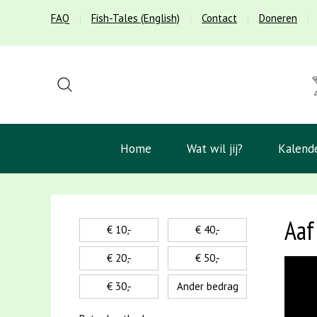
FAQ
Fish-Tales (English)
Contact
Doneren
Home
Wat wil jij?
Kalend
Aaf
€ 10,-
€ 40,-
€ 20,-
€ 50,-
€ 30,-
Ander bedrag